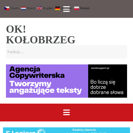
Czech
Dutch
English
German
Polish
OK!
KOŁOBRZEG