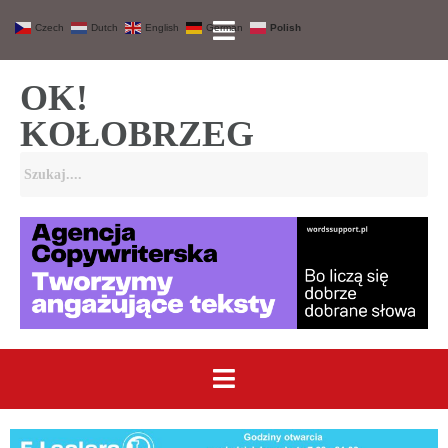
Czech
Dutch
English
German
Polish
OK!
KOŁOBRZEG