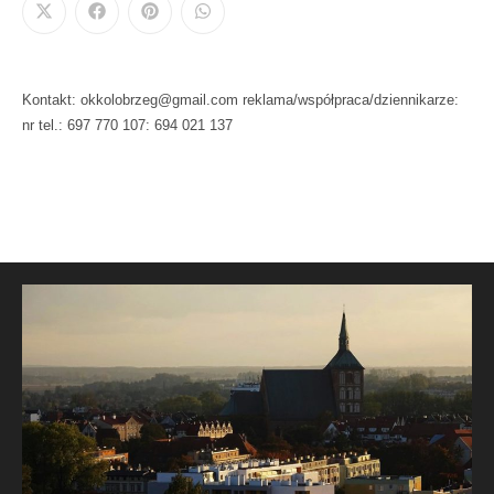
Kontakt: okkolobrzeg@gmail.com reklama/współpraca/dziennikarze:
nr tel.: 697 770 107: 694 021 137