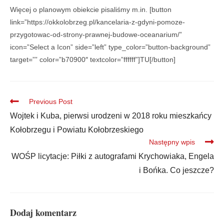
Więcej o planowym obiekcie pisaliśmy m.in. [button
link=”https://okkolobrzeg.pl/kancelaria-z-gdyni-pomoze-
przygotowac-od-strony-prawnej-budowe-oceanarium/”
icon=”Select a Icon” side=”left” type_color=”button-background”
target=”” color=”b70900″ textcolor=”ffffff”]TU[/button]
Previous Post
Wojtek i Kuba, pierwsi urodzeni w 2018 roku mieszkańcy
Kołobrzegu i Powiatu Kołobrzeskiego
Następny wpis
WOŚP licytacje: Piłki z autografami Krychowiaka, Engela
i Bońka. Co jeszcze?
Dodaj komentarz