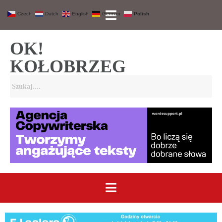
Czech
Dutch
English
German
Polish
OK!
KOŁOBRZEG