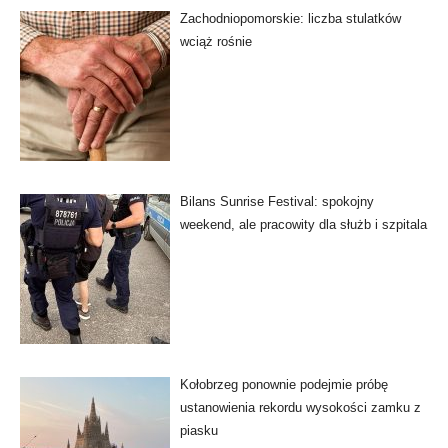
Zachodniopomorskie: liczba stulatków
wciąż rośnie
Bilans Sunrise Festival: spokojny
weekend, ale pracowity dla służb i szpitala
Kołobrzeg ponownie podejmie próbę
ustanowienia rekordu wysokości zamku z
piasku