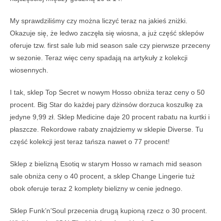
My sprawdziliśmy czy można liczyć teraz na jakieś zniżki.
Okazuje się, że ledwo zaczęła się wiosna, a już część sklepów
oferuje tzw. first sale lub mid season sale czy pierwsze przeceny
w sezonie. Teraz więc ceny spadają na artykuły z kolekcji
wiosennych.
I tak, sklep Top Secret w nowym Hosso obniża teraz ceny o 50
procent. Big Star do każdej pary dżinsów dorzuca koszulkę za
jedyne 9,99 zł. Sklep Medicine daje 20 procent rabatu na kurtki i
płaszcze. Rekordowe rabaty znajdziemy w sklepie Diverse. Tu
część kolekcji jest teraz tańsza nawet o 77 procent!
Sklep z bielizną Esotiq w starym Hosso w ramach mid season
sale obniża ceny o 40 procent, a sklep Change Lingerie tuż
obok oferuje teraz 2 komplety bielizny w cenie jednego.
Sklep Funk’n’Soul przecenia drugą kupioną rzecz o 30 procent.