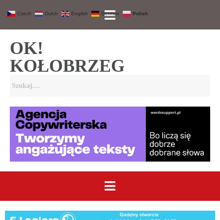
Czech
Dutch
English
German
Polish
OK!
KOŁOBRZEG