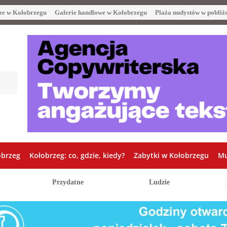
ze w Kołobrzegu
Galerie handlowe w Kołobrzegu
Plaża nudystów w pobliż
obrzeg
Kołobrzeg: co, gdzie, kiedy?
Zabytki w Kołobrzegu
Mu
Przydatne
Ludzie