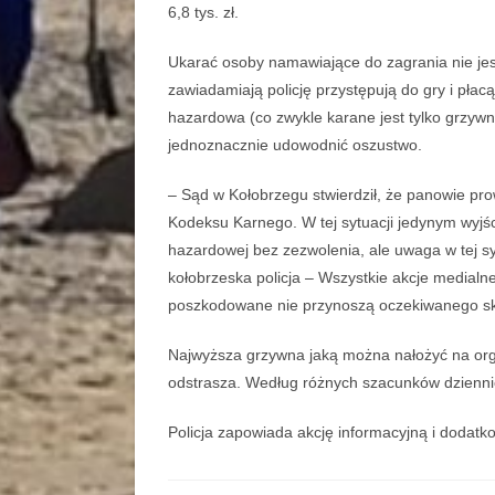
6,8 tys. zł.
Ukarać osoby namawiające do zagrania nie jes
zawiadamiają policję przystępują do gry i płac
hazardowa (co zwykle karane jest tylko grzywną
jednoznacznie udowodnić oszustwo.
– Sąd w Kołobrzegu stwierdził, że panowie pro
Kodeksu Karnego. W tej sytuacji jedynym wyjśc
hazardowej bez zezwolenia, ale uwaga w tej syt
kołobrzeska policja – Wszystkie akcje medialn
poszkodowane nie przynoszą oczekiwanego skut
Najwyższa grzywna jaką można nałożyć na organi
odstrasza. Według różnych szacunków dziennie s
Policja zapowiada akcję informacyjną i dodatk