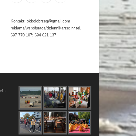
Kontakt: okkolobrzeg@gmail.com
reklama/współpraca/dziennikarze: nr tel.:
697 770 107: 694 021 137
el.: