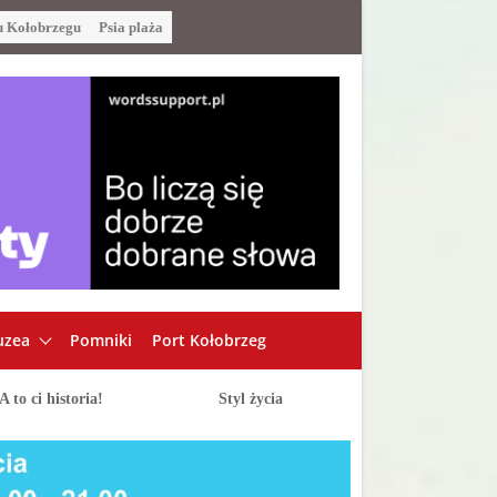
u Kołobrzegu
Psia plaża
zea
Pomniki
Port Kołobrzeg
A to ci historia!
Styl życia