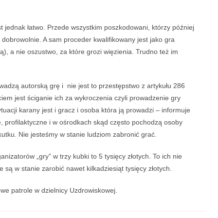
t jednak łatwo. Przede wszystkim poszkodowani, którzy później
ą dobrowolnie. A sam proceder kwalifikowany jest jako gra
), a nie oszustwo, za które grozi więzienia. Trudno też im
wadzą autorską grę i nie jest to przestępstwo z artykułu 286
iem jest ściganie ich za wykroczenia czyli prowadzenie gry
uacji karany jest i gracz i osoba która ją prowadzi – informuje
e, profilaktyczne i w ośrodkach skąd często pochodzą osoby
ku. Nie jesteśmy w stanie ludziom zabronić grać.
zatorów „gry” w trzy kubki to 5 tysięcy złotych. To ich nie
ą w stanie zarobić nawet kilkadziesiąt tysięcy złotych.
owe patrole w dzielnicy Uzdrowiskowej.