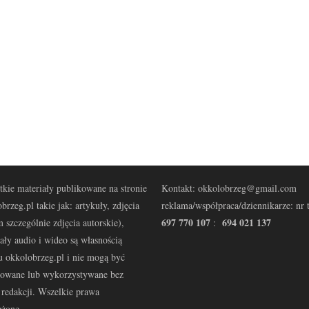
kie materiały publikowane na stronie
Kontakt: okkolobrzeg@gmail.com
brzeg.pl takie jak: artykuły, zdjęcia
reklama/współpraca/dziennikarze: nr t
697 770 107
694 021 137
 szczególnie zdjęcia autorskie),
:
ały audio i wideo są własnością
u okkolobrzeg.pl i nie mogą być
kowane lub wykorzystywane bez
redakcji. Wszelkie prawa
eżone.