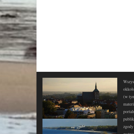
Wszyst
okkolo
(w tym
materi
portal
publi
zgody 
zastrz