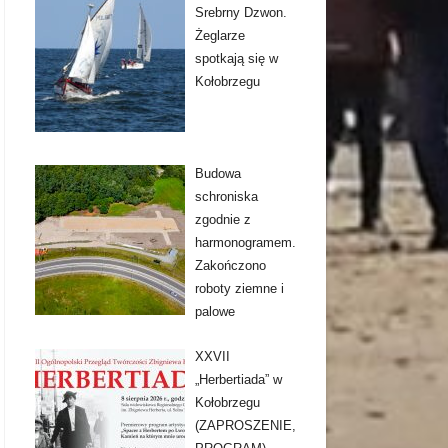
Srebrny Dzwon.
Żeglarze
spotkają się w
Kołobrzegu
Budowa
schroniska
zgodnie z
harmonogramem.
Zakończono
roboty ziemne i
palowe
XXVII
„Herbertiada” w
Kołobrzegu
(ZAPROSZENIE,