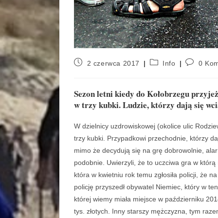
2 czerwca 2017
Info
0 Kom
Sezon letni kiedy do Kołobrzegu przyje
w trzy kubki. Ludzie, którzy dają się wc
W dzielnicy uzdrowiskowej (okolice ulic Rodzi
trzy kubki. Przypadkowi przechodnie, którzy da
mimo że decydują się na grę dobrowolnie, alarm
podobnie. Uwierzyli, że to uczciwa gra w którą
która w kwietniu rok temu zgłosiła policji, że na
policję przyszedł obywatel Niemiec, który w t
której wiemy miała miejsce w październiku 201
tys. złotych. Inny starszy mężczyzna, tym raze