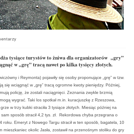
entarzy
żdża tysiące turystów to żniwa dla organizatorów „gry”
iągnąć w „grę” tracą nawet po kilka tysięcy złotych.
ewiczówny i Reymonta) pojawiły się osoby proponujące „grę” w tzw.
ją się wciągnąć w „grę” tracą ogromne kwoty pieniędzy. Później,
ują policję, że zostali naciągnięci. Zeznania zwykle brzmią
 mogą wygrać. Taki los spotkał m.in. kuracjuszkę z Rzeszowa,
 grze w trzy kubki straciła 3 tysiące złotych. Miesiąc później na
en sam sposób stracił 4,2 tys. zł. Rekordowa chyba przegrana o
4 roku. Emeryt z Nowego Targu stracił w ten sposób, bagatela, 10
m mieszkaniec okolic Jasła, zostawił na przenośnym stoliku do gry