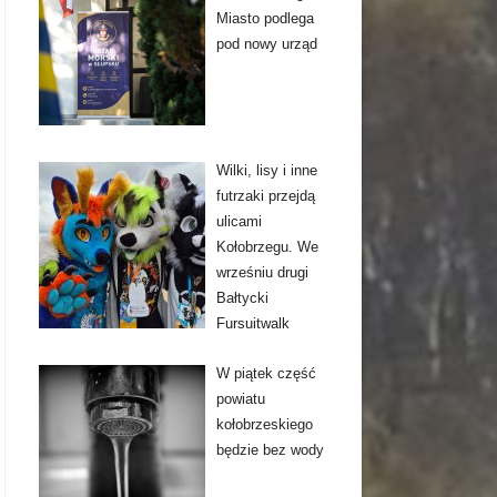
Miasto podlega
pod nowy urząd
Wilki, lisy i inne
futrzaki przejdą
ulicami
Kołobrzegu. We
wrześniu drugi
Bałtycki
Fursuitwalk
W piątek część
powiatu
kołobrzeskiego
będzie bez wody