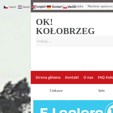
Lotnisko
Komunikacja Miejska
Markety spożywc
Czech
Dutch
English
German
Polish
OK!
KOŁOBRZEG
Strona główna
Kontakt
O nas
FAQ Koł
Ciekawe
Info