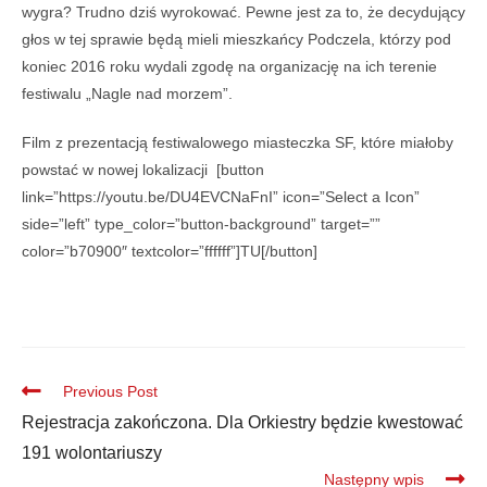
wygra? Trudno dziś wyrokować. Pewne jest za to, że decydujący
głos w tej sprawie będą mieli mieszkańcy Podczela, którzy pod
koniec 2016 roku wydali zgodę na organizację na ich terenie
festiwalu „Nagle nad morzem”.
Film z prezentacją festiwalowego miasteczka SF, które miałoby
powstać w nowej lokalizacji [button
link=”https://youtu.be/DU4EVCNaFnI” icon=”Select a Icon”
side=”left” type_color=”button-background” target=””
color=”b70900″ textcolor=”ffffff”]TU[/button]
Previous Post
Rejestracja zakończona. Dla Orkiestry będzie kwestować
191 wolontariuszy
Następny wpis