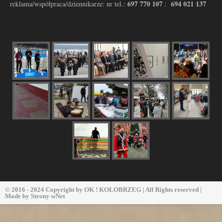
697 770 107
694 021 137
reklama/współpraca/dziennikarze: nr tel.:
:
© 2016 - 2024 Copyright by
OK ! KOŁOBRZEG
| All Rights reserved |
Made by
Strony wNet