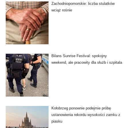
Zachodniopomorskie: liczba stulatków
wciąż rośnie
Bilans Sunrise Festival: spokojny
weekend, ale pracowity dla służb i szpitala
Kołobrzeg ponownie podejmie próbę
ustanowienia rekordu wysokości zamku z
piasku