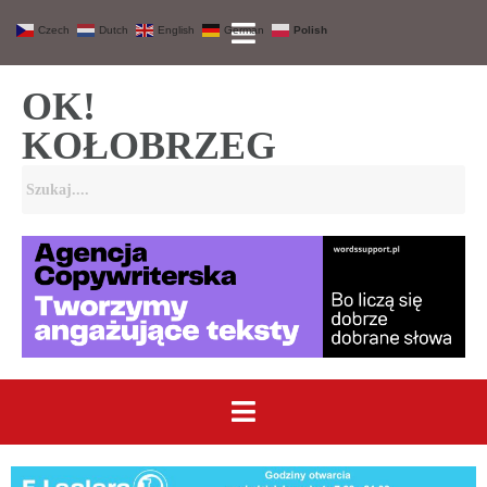
Czech
Dutch
English
German
Polish
OK!
KOŁOBRZEG