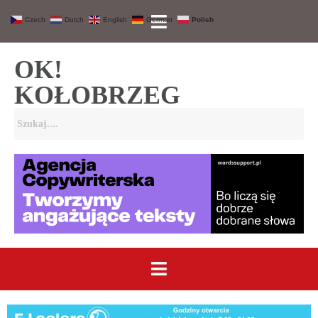
Czech
Dutch
English
German
Polish
OK!
KOŁOBRZEG