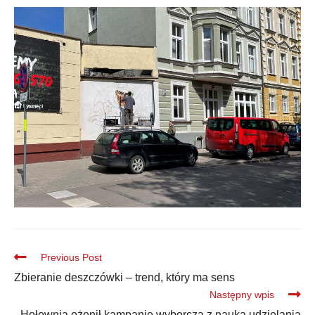
Previous Post
Zbieranie deszczówki – trend, który ma sens
Następny wpis
Hołownia ożenił kampanię wyborczą z nauką udzielania