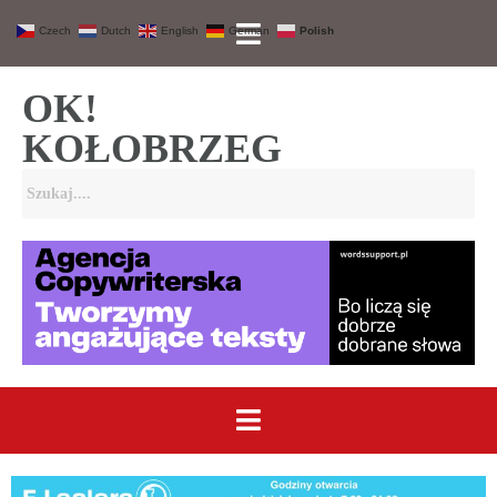
Czech
Dutch
English
German
Polish
OK!
KOŁOBRZEG