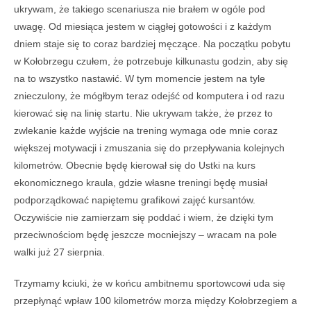
ukrywam, że takiego scenariusza nie brałem w ogóle pod
uwagę. Od miesiąca jestem w ciągłej gotowości i z każdym
dniem staje się to coraz bardziej męczące. Na początku pobytu
w Kołobrzegu czułem, że potrzebuje kilkunastu godzin, aby się
na to wszystko nasta
wić. W tym momencie jestem na tyle
znieczulony, że mógłbym teraz odejść od komputera i od razu
kierować się na linię startu. Nie ukrywam także, że przez to
zwlekanie każde wyjście na trening wymaga ode mnie coraz
większej motywacji i zmuszania się do przepływania kolejnych
kilometrów. Obecnie będę kierował się do Ustki na kurs
ekonomicznego kraula, gdzie własne treningi będę musiał
podporządkować napiętemu grafikowi zajęć kursantów.
Oczywiście nie zamierzam się poddać i wiem, że dzięki tym
przeciwnościom będę jeszcze mocniejszy – wracam na pole
walki już 27 sierpnia.
Trzymamy kciuki, że w końcu ambitnemu sportowcowi uda się
przepłynąć wpław 100 kilometrów morza między Kołobrzegiem a