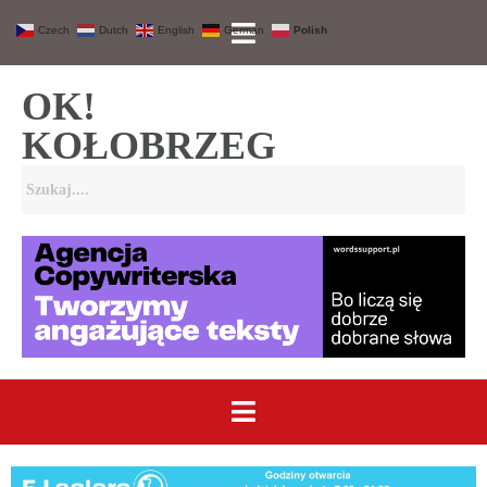
Czech
Dutch
English
German
Polish
OK!
KOŁOBRZEG