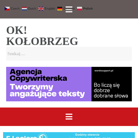
Czech
Dutch
English
German
Polish
OK!
KOŁOBRZEG