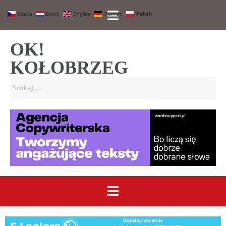
Czech
Dutch
English
German
Polish
OK!
KOŁOBRZEG