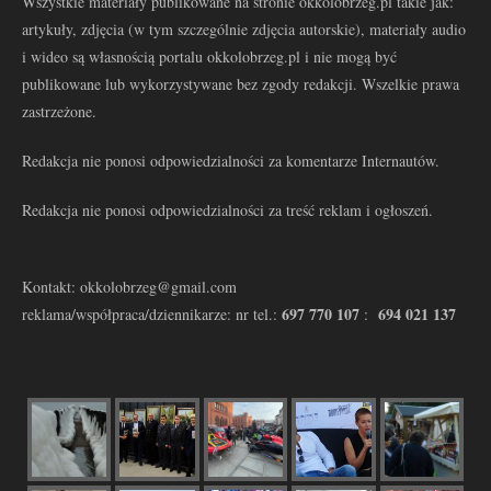
Wszystkie materiały publikowane na stronie okkolobrzeg.pl takie jak:
artykuły, zdjęcia (w tym szczególnie zdjęcia autorskie), materiały audio
i wideo są własnością portalu okkolobrzeg.pl i nie mogą być
publikowane lub wykorzystywane bez zgody redakcji. Wszelkie prawa
zastrzeżone.
Redakcja nie ponosi odpowiedzialności za komentarze Internautów.
Redakcja nie ponosi odpowiedzialności za treść reklam i ogłoszeń.
Kontakt: okkolobrzeg@gmail.com
697 770 107
694 021 137
reklama/współpraca/dziennikarze: nr tel.:
: