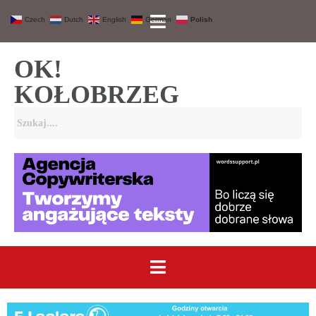
Czech
Dutch
English
German
Polish
OK!
KOŁOBRZEG