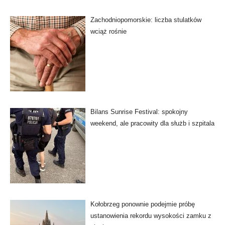
Zachodniopomorskie: liczba stulatków
wciąż rośnie
Bilans Sunrise Festival: spokojny
weekend, ale pracowity dla służb i szpitala
Kołobrzeg ponownie podejmie próbę
ustanowienia rekordu wysokości zamku z