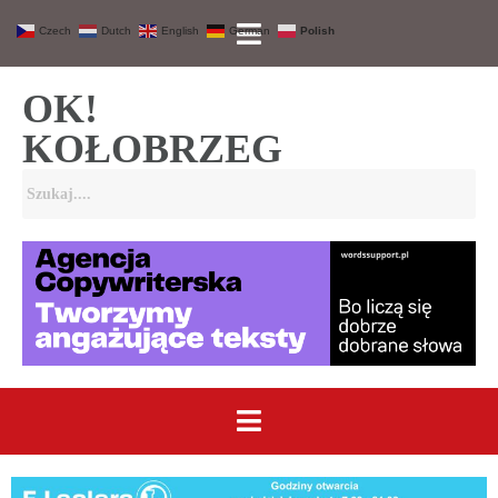
Czech
Dutch
English
German
Polish
OK!
KOŁOBRZEG