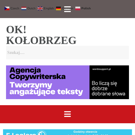
Czech
Dutch
English
German
Polish
OK!
KOŁOBRZEG