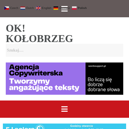
Czech
Dutch
English
German
Polish
OK!
KOŁOBRZEG