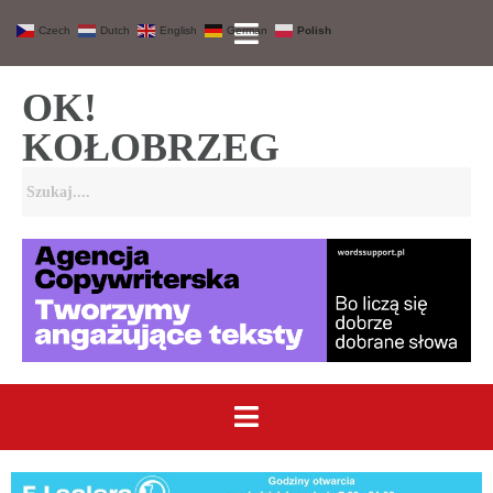
Czech
Dutch
English
German
Polish
OK!
KOŁOBRZEG