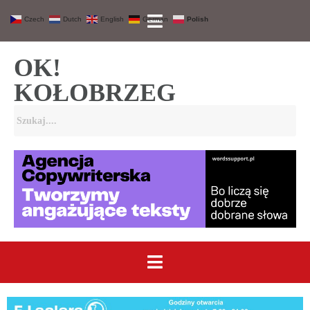
Czech
Dutch
English
German
Polish
OK!
KOŁOBRZEG