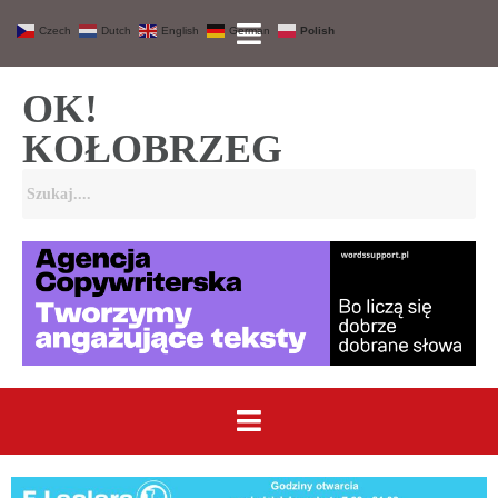
Czech
Dutch
English
German
Polish
OK!
KOŁOBRZEG