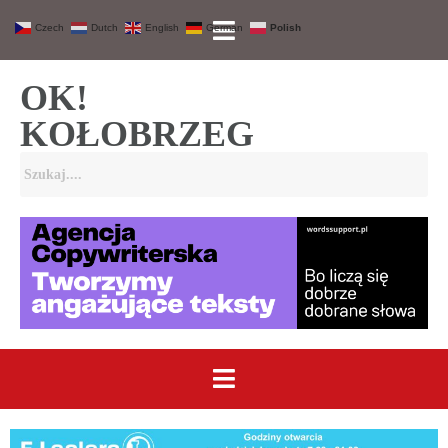
Czech
Dutch
English
German
Polish
OK!
KOŁOBRZEG