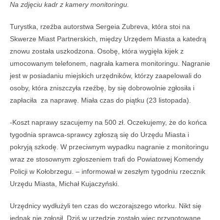
Na zdjęciu kadr z kamery monitoringu.
Turystka, rzeźba autorstwa Sergeia Zubreva, która stoi na
Skwerze Miast Partnerskich, między Urzędem Miasta a katedrą
znowu została uszkodzona. Osobę, która wygięła kijek z
umocowanym telefonem, nagrała kamera monitoringu. Nagranie
jest w posiadaniu miejskich urzędników, którzy zaapelowali do
osoby, która zniszczyła rzeźbę, by się dobrowolnie zgłosiła i
zapłaciła za naprawę. Miała czas do piątku (23 listopada).
-Koszt naprawy szacujemy na 500 zł. Oczekujemy, że do końca
tygodnia sprawca-sprawcy zgłoszą się do Urzędu Miasta i
pokryją szkodę. W przeciwnym wypadku nagranie z monitoringu
wraz ze stosownym zgłoszeniem trafi do Powiatowej Komendy
Policji w Kołobrzegu. – informował w zeszłym tygodniu rzecznik
Urzędu Miasta, Michał Kujaczyński.
Urzędnicy wydłużyli ten czas do wczorajszego wtorku. Nikt się
jednak nie zgłosił. Dziś w urzędzie zostało więc przygotowane