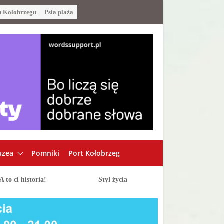
u Kołobrzegu
Psia plaża
zea
Pomniki
Port Kołobrzeg
A to ci historia!
Styl życia