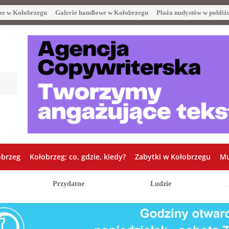
ze w Kołobrzegu
Galerie handlowe w Kołobrzegu
Plaża nudystów w pobliż
obrzeg
Kołobrzeg: co, gdzie, kiedy?
Zabytki w Kołobrzegu
Mu
Przydatne
Ludzie