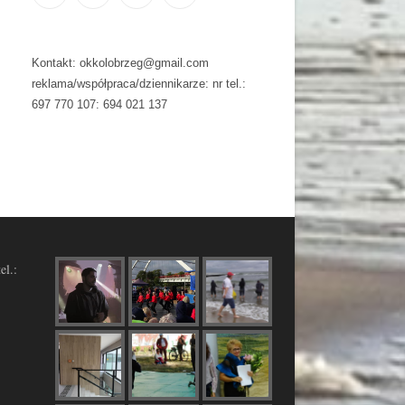
Kontakt: okkolobrzeg@gmail.com
reklama/współpraca/dziennikarze: nr tel.:
697 770 107: 694 021 137
el.: