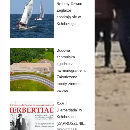
Srebrny Dzwon.
Żeglarze
spotkają się w
Kołobrzegu
Budowa
schroniska
zgodnie z
harmonogramem.
Zakończono
roboty ziemne i
palowe
XXVII
„Herbertiada” w
Kołobrzegu
(ZAPROSZENIE,