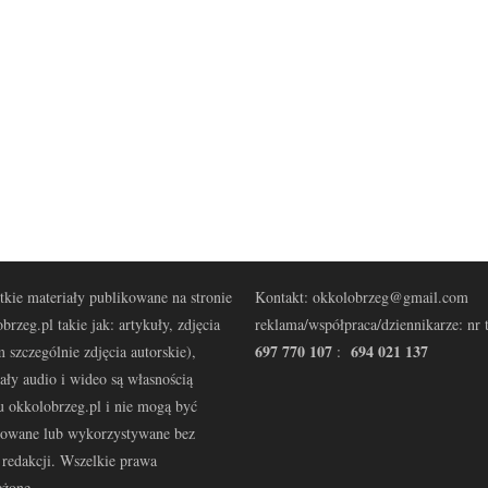
kie materiały publikowane na stronie
Kontakt: okkolobrzeg@gmail.com
brzeg.pl takie jak: artykuły, zdjęcia
reklama/współpraca/dziennikarze: nr t
697 770 107
694 021 137
 szczególnie zdjęcia autorskie),
:
ały audio i wideo są własnością
u okkolobrzeg.pl i nie mogą być
kowane lub wykorzystywane bez
redakcji. Wszelkie prawa
eżone.