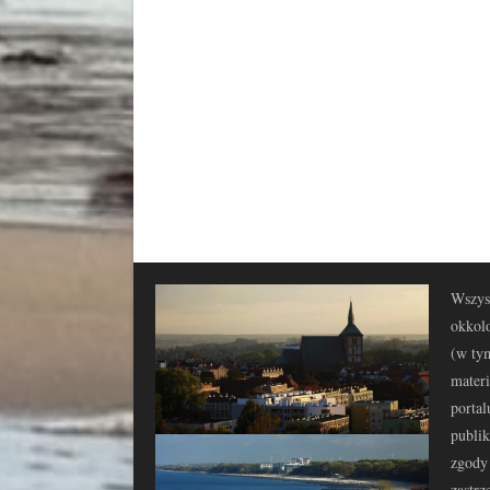
Wszyst
okkolo
(w tym
materi
portal
publi
zgody 
zastrz