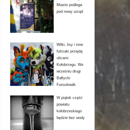
Miasto podlega
pod nowy urząd
Wilki, lisy i inne
futrzaki przejdą
ulicami
Kołobrzegu. We
wrześniu drugi
Bałtycki
Fursuitwalk
W piątek część
powiatu
kołobrzeskiego
będzie bez wody