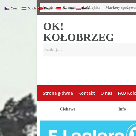
Lotnisko
Komunikacja Miejska
Markety spożywc
Czech
Dutch
English
German
Polish
OK!
KOŁOBRZEG
Strona główna
Kontakt
O nas
FAQ Koł
Ciekawe
Info