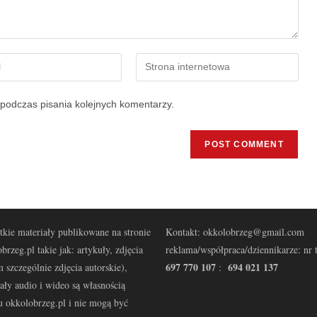
podczas pisania kolejnych komentarzy.
kie materiały publikowane na stronie
Kontakt: okkolobrzeg@gmail.com
brzeg.pl takie jak: artykuły, zdjęcia
reklama/współpraca/dziennikarze: nr t
697 770 107
694 021 137
 szczególnie zdjęcia autorskie),
:
ały audio i wideo są własnością
u okkolobrzeg.pl i nie mogą być