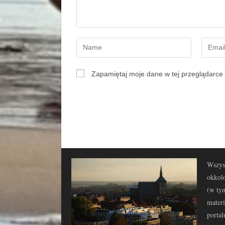
Zapamiętaj moje dane w tej przeglądarce 
Wszyst
okkolo
(w tym
materi
portal