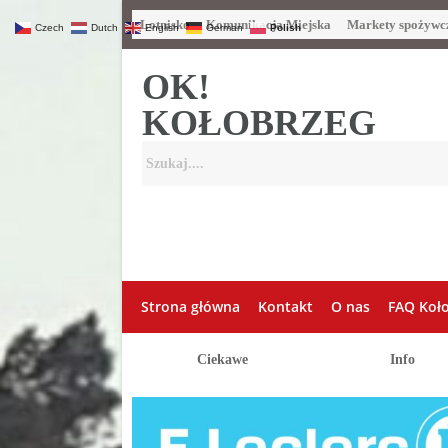
Lotnisko
Komunikacja Miejska
Markety spożywc
Czech
Dutch
English
German
Polish
OK!
KOŁOBRZEG
Strona główna
Kontakt
O nas
FAQ Koł
Ciekawe
Info