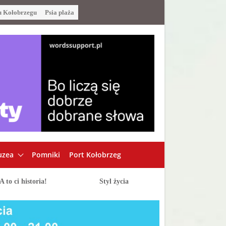
u Kołobrzegu
Psia plaża
zea
Pomniki
Port Kołobrzeg
A to ci historia!
Styl życia