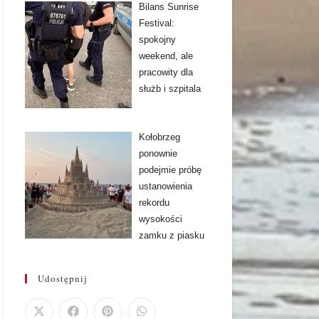
Bilans Sunrise
Festival:
spokojny
weekend, ale
pracowity dla
służb i szpitala
Kołobrzeg
ponownie
podejmie próbę
ustanowienia
rekordu
wysokości
zamku z piasku
Udostępnij