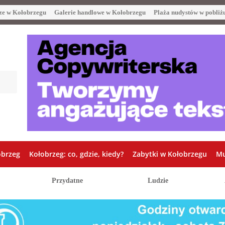
ze w Kołobrzegu
Galerie handlowe w Kołobrzegu
Plaża nudystów w pobliż
obrzeg
Kołobrzeg: co, gdzie, kiedy?
Zabytki w Kołobrzegu
Mu
Przydatne
Ludzie