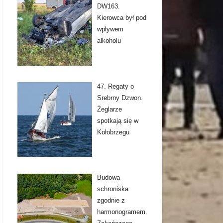
DW163.
Kierowca był pod
wpływem
alkoholu
47. Regaty o
Srebrny Dzwon.
Żeglarze
spotkają się w
Kołobrzegu
Budowa
schroniska
zgodnie z
harmonogramem.