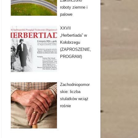
Zakończono
roboty ziemne i
palowe
XXVII
„Herbertiada” w
Kołobrzegu
(ZAPROSZENIE,
PROGRAM)
Zachodniopomor
skie: liczba
stulatków wciąż
rośnie