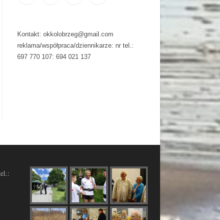
Kontakt: okkolobrzeg@gmail.com
reklama/współpraca/dziennikarze: nr tel.:
697 770 107: 694 021 137
el.: