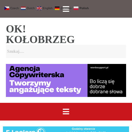
Czech
Dutch
English
German
Polish
OK!
KOŁOBRZEG