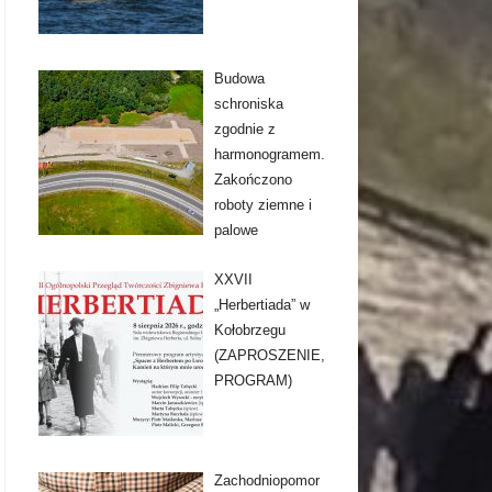
Budowa
schroniska
zgodnie z
harmonogramem.
Zakończono
roboty ziemne i
palowe
XXVII
„Herbertiada” w
Kołobrzegu
(ZAPROSZENIE,
PROGRAM)
Zachodniopomor