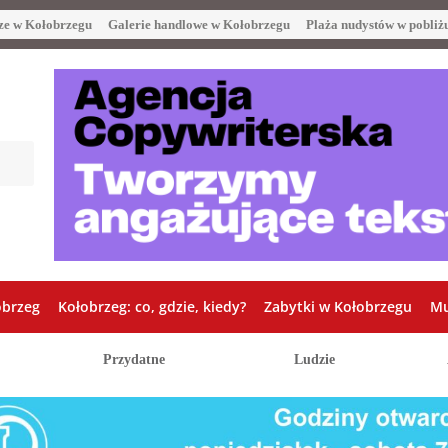
ze w Kołobrzegu
Galerie handlowe w Kołobrzegu
Plaża nudystów w pobliż
obrzeg
Kołobrzeg: co, gdzie, kiedy?
Zabytki w Kołobrzegu
Mu
Przydatne
Ludzie