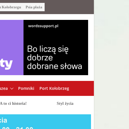
u Kołobrzegu
Psia plaża
zea
Pomniki
Port Kołobrzeg
A to ci historia!
Styl życia