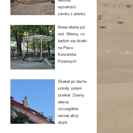
rekordu
wysokości
zamku z piasku
Nowa altana już
stoi. Wiemy, co
będzie się działo
na Placu
Koncertów
Porannych
Skakał po dachu
szkoły, potem
uciekał. Znamy
więcej
szczegółów
nocnej akcji
służb