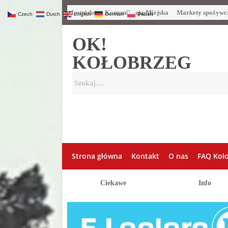
Lotnisko
Komunikacja Miejska
Markety spożywc
Czech
Dutch
English
German
Polish
OK!
KOŁOBRZEG
Strona główna
Kontakt
O nas
FAQ Koł
Ciekawe
Info