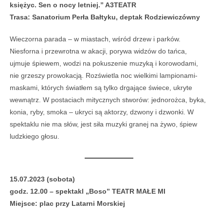
księżyc. Sen o nocy letniej.” A3TEATR
Trasa: Sanatorium Perła Bałtyku, deptak Rodziewiczówny
Wieczorna parada – w miastach, wśród drzew i parków.
Niesforna i przewrotna w akacji, porywa widzów do tańca,
ujmuje śpiewem, wodzi na pokuszenie muzyką i korowodami,
nie grzeszy prowokacją. Rozświetla noc wielkimi lampionami-
maskami, których światłem są tylko drgające świece, ukryte
wewnątrz. W postaciach mitycznych stworów: jednorożca, byka,
konia, ryby, smoka – ukryci są aktorzy, dzwony i dzwonki. W
spektaklu nie ma słów, jest siła muzyki granej na żywo, śpiew
ludzkiego głosu.
15.07.2023 (sobota)
godz. 12.00 – spektakl „Boso” TEATR MAŁE MI
Miejsce: plac przy Latarni Morskiej