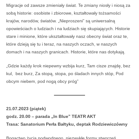
Migracje od zawsze zmieniały świat. Te zmiany niosły i niosą za
sobą historie: osobiste i zbiorowe, kształtowały tożsamości
krajów, narodów, światów. „Nieproszeni” są uniwersalną
opowieściach o ludziach i na ludziach się skupiających. Historie
stare i minione, które ukształtowały nasz obecny świat oraz te,
które dzieją się tu i teraz, na naszych oczach, w naszych
domach i na naszych granicach. Historie, które nas dotykają.
„Gdzie każdy krok niepewny wzbija kurz, Tam cisze znajdę, bez
kul, bez burz, Za stopą, stopa, po śladach innych stóp, Pod
obcym niebem, pod nogą obcy próg”
21.07.2023 (piątek)
godz. 20.00 – parada „In Blue” TEATR AKT
Trasa: Sanatorium Perła Bałtyku, deptak Rodziewiczówny
Bogactwo życia podwodnego, niezwykłe formy stworzeń