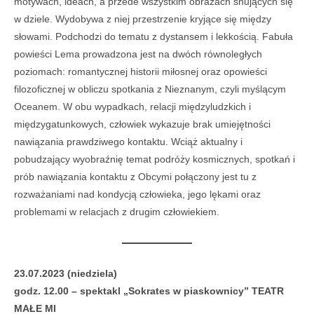
motywach, ideach, a przede wszystkim obrazach snujących się
w dziele. Wydobywa z niej przestrzenie kryjące się między
słowami. Podchodzi do tematu z dystansem i lekkością. Fabuła
powieści Lema prowadzona jest na dwóch równoległych
poziomach: romantycznej historii miłosnej oraz opowieści
filozoficznej w obliczu spotkania z Nieznanym, czyli myślącym
Oceanem. W obu wypadkach, relacji międzyludzkich i
międzygatunkowych, człowiek wykazuje brak umiejętności
nawiązania prawdziwego kontaktu. Wciąż aktualny i
pobudzający wyobraźnię temat podróży kosmicznych, spotkań i
prób nawiązania kontaktu z Obcymi połączony jest tu z
rozważaniami nad kondycją człowieka, jego lękami oraz
problemami w relacjach z drugim człowiekiem.
23.07.2023 (niedziela)
godz. 12.00 – spektakl „Sokrates w piaskownicy” TEATR
MAŁE MI