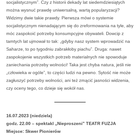
socjalistycznym”. Czy z historii dekady lat siedemdziesiątych
można wysnuć prawdę uniwersalną, wartą popularyzacji?
Widzimy dwie takie prawdy. Pierwsza mówi o systemie
socjalistycznym nienadającym się do zreformowania na tyle, aby
móc zaspokoić potrzeby konsumpcyjne obywateli. Dowcip z
tamtych lat ujmował to tak: „gdyby nasz system wprowadzić na
Saharze, to po tygodniu zabrakłoby piachu”. Druga: nawet
zaspokojenie wszystkich potrzeb materialnych nie spowoduje
zaniechania potrzeby wolności! Taka jest chyba natura, jeśli nie
„człowieka w ogóle”, to części ludzi na pewno. Sytość nie może
zagłuszyć potrzeby wolności, ani też zmącić jasności widzenia,
czy oceny tego, co dzieje się wokół nas.
16.07.2023 (niedziela)
godz. 22.00 – spektakl „Nieproszeni” TEATR FUZJA
Miejsce: Skwer Pionierów