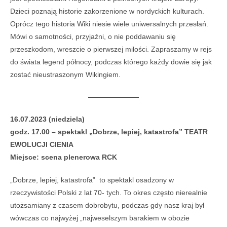
Dzieci poznają historie zakorzenione w nordyckich kulturach.
Oprócz tego historia Wiki niesie wiele uniwersalnych przesłań.
Mówi o samotności, przyjaźni, o nie poddawaniu się
przeszkodom, wreszcie o pierwszej miłości. Zapraszamy w rejs
do świata legend północy, podczas którego każdy dowie się jak
zostać nieustraszonym Wikingiem.
16.07.2023 (niedziela)
godz. 17.00 – spektakl „Dobrze, lepiej, katastrofa” TEATR
EWOLUCJI CIENIA
Miejsce: scena plenerowa RCK
„Dobrze, lepiej, katastrofa” to spektakl osadzony w
rzeczywistości Polski z lat 70- tych. To okres często nierealnie
utożsamiany z czasem dobrobytu, podczas gdy nasz kraj był
wówczas co najwyżej „najweselszym barakiem w obozie