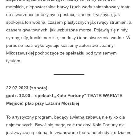
morskich, niepowtarzalne barwy i ruch wody zainspirowały teatr
do stworzenia fantazyjnych postaci; czasem lirycznych, jak
spokojna toń wodna, czasem plastycznych jak rwący strumień, a
czasem gwałtownych, jak wzburzone morze. Pojawią się nimfy,
syreny, elfy, koniki morskie, meduzy i inne stworzenia wodne. W
paradzie teatr wykorzystuje kostiumy autorstwa Joanny
Mikoszewskiej pochodzące ze spektaklu pod tym samym
tytułem.
22.07.2023 (sobota)
godz. 12.00 – spektakl „Koło Fortuny” TEATR WARIATE
Miejsce: plac przy Latarni Morskiej
To artystyczny program, będący świetną zabawą nie tylko dla
najmłodszych. Bawić się mogą całe rodziny! Koło Fortuny nie
jest zwyczajną loterią, to zwariowane teatralne etiudy z udziałem