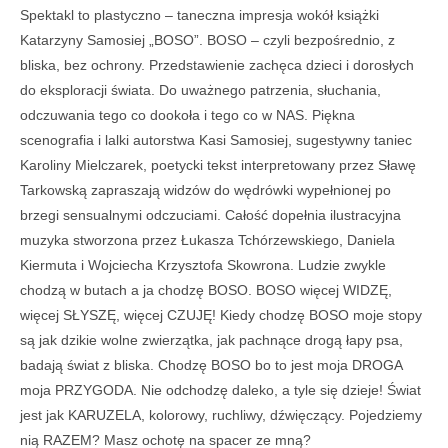
Spektakl to plastyczno – taneczna impresja wokół książki
Katarzyny Samosiej „BOSO”. BOSO – czyli bezpośrednio, z
bliska, bez ochrony. Przedstawienie zachęca dzieci i dorosłych
do eksploracji świata. Do uważnego patrzenia, słuchania,
odczuwania tego co dookoła i tego co w NAS. Piękna
scenografia i lalki autorstwa Kasi Samosiej, sugestywny taniec
Karoliny Mielczarek, poetycki tekst interpretowany przez Sławę
Tarkowską zapraszają widzów do wędrówki wypełnionej po
brzegi sensualnymi odczuciami. Całość dopełnia ilustracyjna
muzyka stworzona przez Łukasza Tchórzewskiego, Daniela
Kiermuta i Wojciecha Krzysztofa Skowrona. Ludzie zwykle
chodzą w butach a ja chodzę BOSO. BOSO więcej WIDZĘ,
więcej SŁYSZĘ, więcej CZUJĘ! Kiedy chodzę BOSO moje stopy
są jak dzikie wolne zwierzątka, jak pachnące drogą łapy psa,
badają świat z bliska. Chodzę BOSO bo to jest moja DROGA
moja PRZYGODA. Nie odchodzę daleko, a tyle się dzieje! Świat
jest jak KARUZELA, kolorowy, ruchliwy, dźwięczący. Pojedziemy
nią RAZEM? Masz ochotę na spacer ze mną?