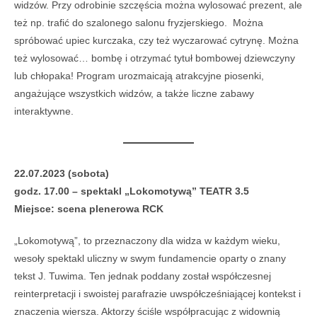
widzów. Przy odrobinie szczęścia można wylosować prezent, ale
też np. trafić do szalonego salonu fryzjerskiego. Można
spróbować upiec kurczaka, czy też wyczarować cytrynę. Można
też wylosować… bombę i otrzymać tytuł bombowej dziewczyny
lub chłopaka! Program urozmaicają atrakcyjne piosenki,
angażujące wszystkich widzów, a także liczne zabawy
interaktywne.
22.07.2023 (sobota)
godz. 17.00 – spektakl „Lokomotywą” TEATR 3.5
Miejsce: scena plenerowa RCK
„Lokomotywą”, to przeznaczony dla widza w każdym wieku,
wesoły spektakl uliczny w swym fundamencie oparty o znany
tekst J. Tuwima. Ten jednak poddany został współczesnej
reinterpretacji i swoistej parafrazie uwspółcześniającej kontekst i
znaczenia wiersza. Aktorzy ściśle współpracując z widownią