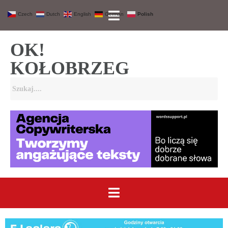
Czech
Dutch
English
German
Polish
OK!
KOŁOBRZEG