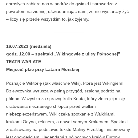
dorosłych zabiera nas w podróż do gwiazd i sprowadza z
powrotem na ziemię, uświadamiając nam, że nie wystarczy żyć
– liczy się przede wszystkim to, jak żyjemy.
16.07.2023 (niedziela)
godz. 12.00 – spektakl „Wikingowie z ulicy Północnej”
TEATR WARIATE
Miejsce: plac przy Latarni Morskiej
Poznajcie Wiktorię (tak właściwie Wiki), która jest Wikingiem!
Dziewczynka wyrusza w pełną przygód, szaloną podróż na
północ. Wszystko za sprawą trolla Knuta, który zleca jej misję
uratowania nieznanego chłopca przed wielkim
niebezpieczeństwem. Wiki czeka spotkanie z Walkiriami,
krukami Odyna, rekinem, a nawet samym Krakenem. Spektakl
zrealizowany na podstawie tekstu Maliny Prześlugi, inspirowany
jest opowieściami i legendami z północnych krajów Europy.