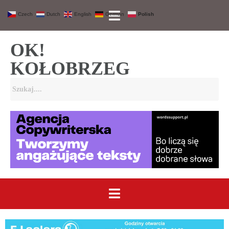
Czech
Dutch
English
German
Polish
OK!
KOŁOBRZEG