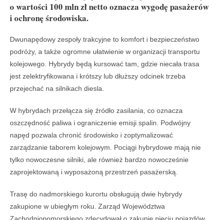
o wartości 100 mln zł netto oznacza wygodę pasażerów
i ochronę środowiska.
Dwunapędowy zespoły trakcyjne to komfort i bezpieczeństwo
podróży, a także ogromne ułatwienie w organizacji transportu
kolejowego. Hybrydy będą kursować tam, gdzie niecała trasa
jest zelektryfikowana i krótszy lub dłuższy odcinek trzeba
przejechać na silnikach diesla.
W hybrydach przełącza się źródło zasilania, co oznacza
oszczędność paliwa i ograniczenie emisji spalin. Podwójny
napęd pozwala chronić środowisko i zoptymalizować
zarządzanie taborem kolejowym. Pociągi hybrydowe mają nie
tylko nowoczesne silniki, ale również bardzo nowocześnie
zaprojektowaną i wyposażoną przestrzeń pasażerską.
Trasę do nadmorskiego kurortu obsługują dwie hybrydy
zakupione w ubiegłym roku. Zarząd Województwa
Zachodniopomorskiego zdecydował o zakupie pięciu pojazdów.