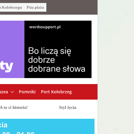
u Kołobrzegu
Psia plaża
zea
Pomniki
Port Kołobrzeg
A to ci historia!
Styl życia