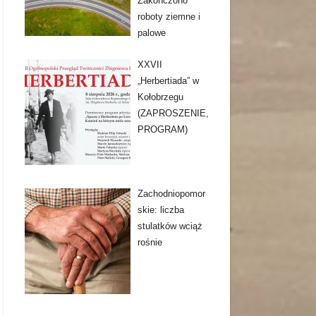
Zakończono
roboty ziemne i
palowe
XXVII
„Herbertiada” w
Kołobrzegu
(ZAPROSZENIE,
PROGRAM)
Zachodniopomor
skie: liczba
stulatków wciąż
rośnie