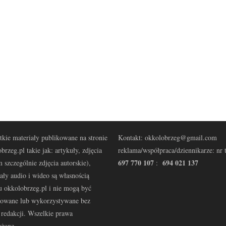
kie materiały publikowane na stronie
Kontakt: okkolobrzeg@gmail.com
brzeg.pl takie jak: artykuły, zdjęcia
reklama/współpraca/dziennikarze: nr t
697 770 107
694 021 137
 szczególnie zdjęcia autorskie),
:
ały audio i wideo są własnością
u okkolobrzeg.pl i nie mogą być
kowane lub wykorzystywane bez
redakcji. Wszelkie prawa
eżone.