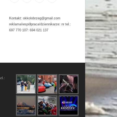
Kontakt: okkolobrzeg@gmail.com
reklama/współpraca/dziennikarze: nr tel.:
697 770 107: 694 021 137
el.: