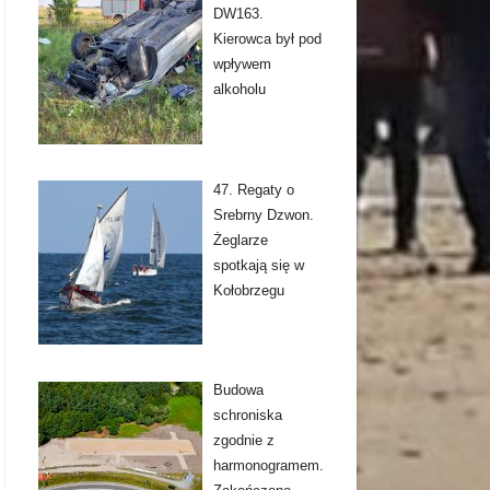
DW163.
Kierowca był pod
wpływem
alkoholu
47. Regaty o
Srebrny Dzwon.
Żeglarze
spotkają się w
Kołobrzegu
Budowa
schroniska
zgodnie z
harmonogramem.