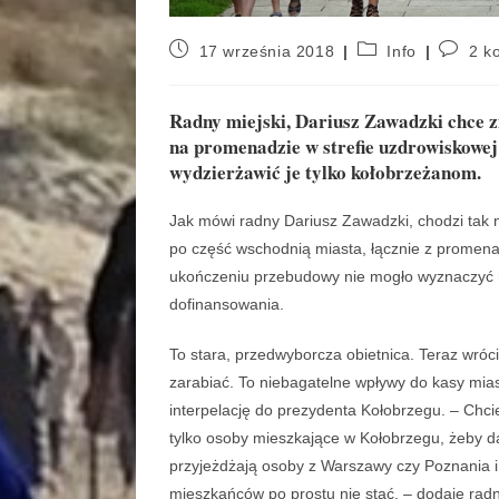
17 września 2018
Info
2 k
Radny miejski, Dariusz Zawadzki chce 
na promenadzie w strefie uzdrowiskowej
wydzierżawić je tylko kołobrzeżanom.
Jak mówi radny Dariusz Zawadzki, chodzi tak 
po część wschodnią miasta, łącznie z promenad
ukończeniu przebudowy nie mogło wyznaczyć m
dofinansowania.
To stara, przedwyborcza obietnica. Teraz wróc
zarabiać. To niebagatelne wpływy do kasy mias
interpelację do prezydenta Kołobrzegu. – Chc
tylko osoby mieszkające w Kołobrzegu, żeby d
przyjeżdżają osoby z Warszawy czy Poznania i 
mieszkańców po prostu nie stać. – dodaje radn