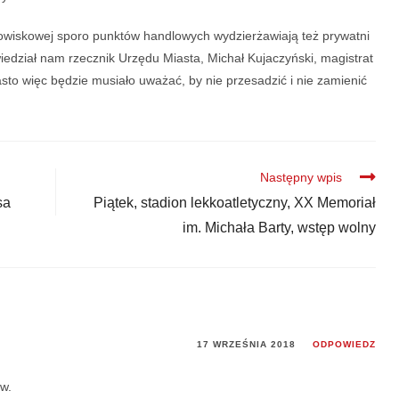
zdrowiskowej sporo punktów handlowych wydzierżawiają też prywatni
wiedział nam rzecznik Urzędu Miasta, Michał Kujaczyński, magistrat
asto więc będzie musiało uważać, by nie przesadzić i nie zamienić
Następny wpis
sa
Piątek, stadion lekkoatletyczny, XX Memoriał
im. Michała Barty, wstęp wolny
17 WRZEŚNIA 2018
ODPOWIEDZ
w.