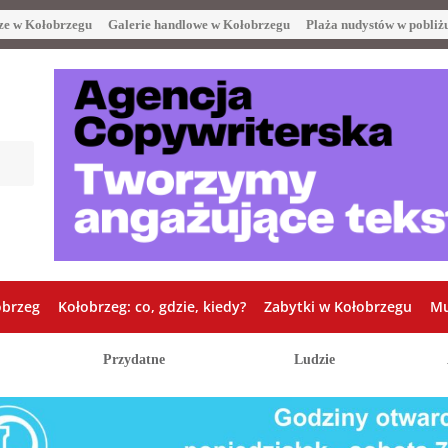
ze w Kołobrzegu
Galerie handlowe w Kołobrzegu
Plaża nudystów w pobliż
obrzeg
Kołobrzeg: co, gdzie, kiedy?
Zabytki w Kołobrzegu
Mu
Przydatne
Ludzie