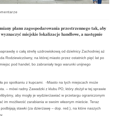
omentarze
zmiany planu zagospodarowania przestrzennego tak, aby
 wyznaczyć miejskie lokalizacje handlowe, a następnie
naprawdę o całą strefę uzdrowiskową od dzielnicy Zachodniej aż
a Rodziewiczówny, na której miasto przez ostatnich pięć lat po
iejsc pod handel, bo zabraniały tego warunki unijnego
iła po spotkaniu z kupcami. -Miasto na tych miejscach może
ta. – mówi radny Zawadzki z klubu PO, który złożył w tej sprawie
ielibyśmy, aby mogły je wydzierżawiać w przetargu ograniczonym
ać im możliwość zarabiania w swoim własnym mieście. Teraz
podbijają stawki (za dzierżawę – dop. red.), na które naszych
y.