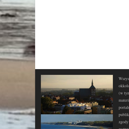
Wszyst
okkolo
(w tym
materi
portal
publi
zgody 
zastrz