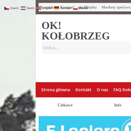
Lotnisko
Komunikacja Miejska
Markety spożywc
Czech
Dutch
English
German
Polish
OK!
KOŁOBRZEG
Strona główna
Kontakt
O nas
FAQ Koł
Ciekawe
Info