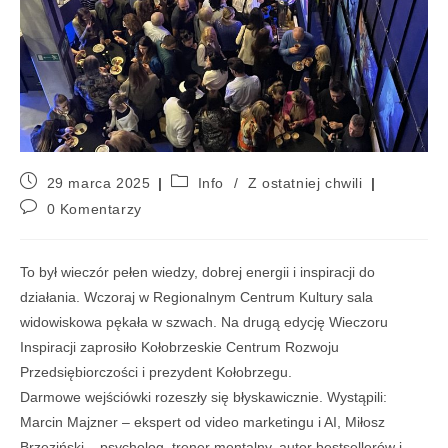
29 marca 2025
Info
/
Z ostatniej chwili
0 Komentarzy
To był wieczór pełen wiedzy, dobrej energii i inspiracji do
działania. Wczoraj w Regionalnym Centrum Kultury sala
widowiskowa pękała w szwach. Na drugą edycję Wieczoru
Inspiracji zaprosiło Kołobrzeskie Centrum Rozwoju
Przedsiębiorczości i prezydent Kołobrzegu.
Darmowe wejściówki rozeszły się błyskawicznie. Wystąpili:
Marcin Majzner – ekspert od video marketingu i AI, Miłosz
Brzeziński – psycholog, trener mentalny, autor bestsellerów i