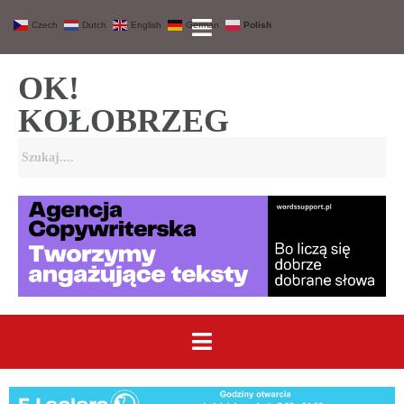
Czech
Dutch
English
German
Polish
OK!
KOŁOBRZEG