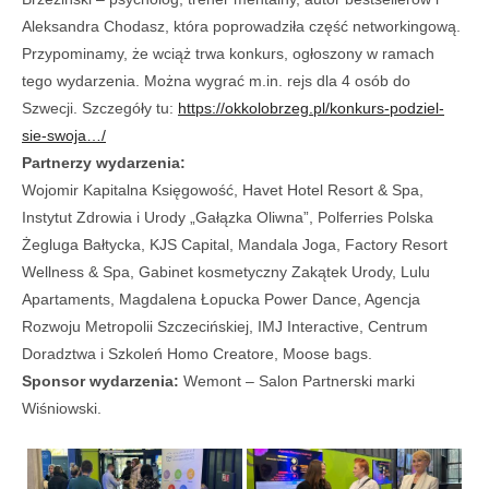
Aleksandra Chodasz, która poprowadziła część networkingową.
Przypominamy, że wciąż trwa konkurs, ogłoszony w ramach
tego wydarzenia. Można wygrać m.in. rejs dla 4 osób do
Szwecji. Szczegóły tu:
https://okkolobrzeg.pl/konkurs-podziel-
sie-swoja…/
Partnerzy wydarzenia:
Wojomir Kapitalna Księgowość, Havet Hotel Resort & Spa,
Instytut Zdrowia i Urody „Gałązka Oliwna”, Polferries Polska
Żegluga Bałtycka, KJS Capital, Mandala Joga, Factory Resort
Wellness & Spa, Gabinet kosmetyczny Zakątek Urody, Lulu
Apartaments, Magdalena Łopucka Power Dance, Agencja
Rozwoju Metropolii Szczecińskiej, IMJ Interactive, Centrum
Doradztwa i Szkoleń Homo Creatore, Moose bags.
Sponsor wydarzenia:
Wemont – Salon Partnerski marki
Wiśniowski.