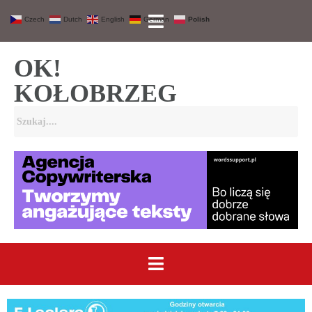
Czech
Dutch
English
German
Polish
OK!
KOŁOBRZEG