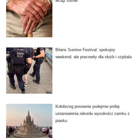
wciąż rośnie
Bilans Sunrise Festival: spokojny
weekend, ale pracowity dla służb i szpitala
Kołobrzeg ponownie podejmie próbę
ustanowienia rekordu wysokości zamku z
piasku