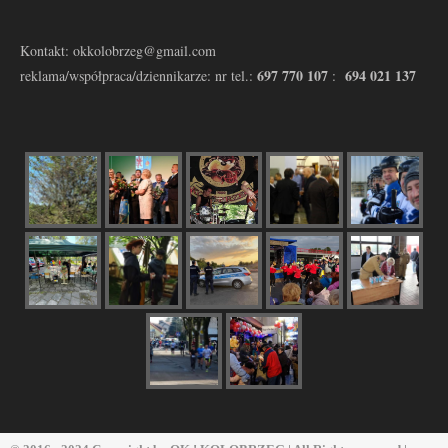
Kontakt: okkolobrzeg@gmail.com
697 770 107
694 021 137
reklama/współpraca/dziennikarze: nr tel.:
: