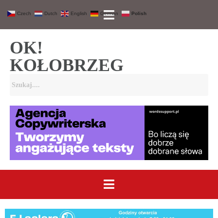
Czech
Dutch
English
German
Polish
OK!
KOŁOBRZEG