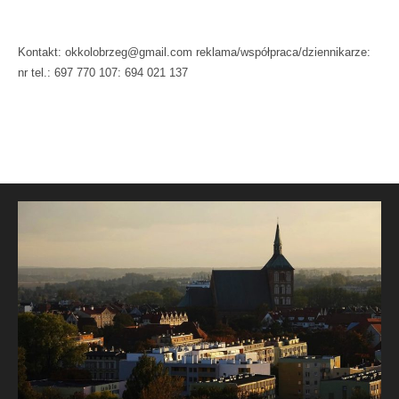
Kontakt: okkolobrzeg@gmail.com reklama/współpraca/dziennikarze:
nr tel.: 697 770 107: 694 021 137