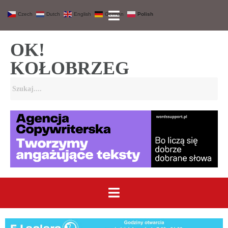
Czech
Dutch
English
German
Polish
OK!
KOŁOBRZEG