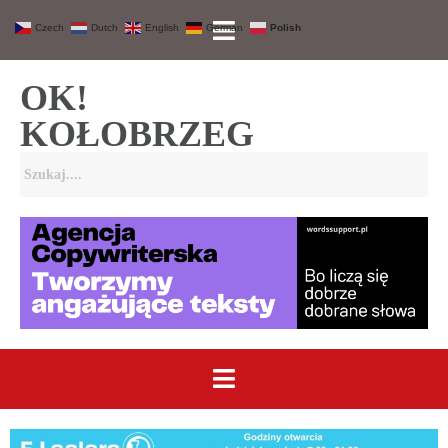
Czech
Dutch
English
German
Polish
OK!
KOŁOBRZEG