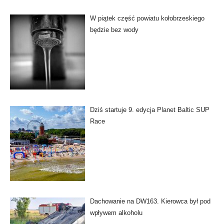
W piątek część powiatu kołobrzeskiego
będzie bez wody
Dziś startuje 9. edycja Planet Baltic SUP
Race
Dachowanie na DW163. Kierowca był pod
wpływem alkoholu