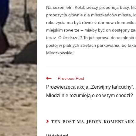
Na sezon letni Kołobrzescy proponują busy, któ
propozycja głównie dla mieszkańców miasta, kt
roku życia ma być również darmowa komunikac
miejskim rowerze – miałby być on dostępny za 
teraz. O ile dłużej? To już sprawa do ustaleni
postój w płatnych strefach parkowania, bo ta
Mieczkowskiej.
Previous Post
Prozwierzęca akcja „Zerwijmy łańcuchy”.
Młodzi nie rozumieją o co w tym chodzi?
TEN POST MA JEDEN KOMENTARZ