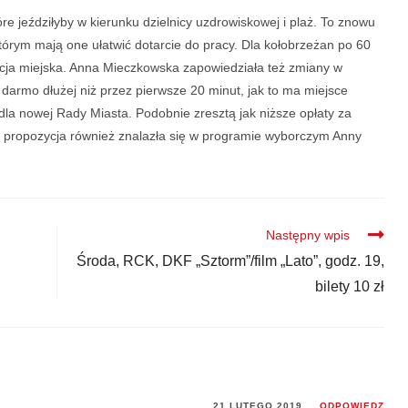
re jeździłyby w kierunku dzielnicy uzdrowiskowej i plaż. To znowu
órym mają one ułatwić dotarcie do pracy. Dla kołobrzeżan po 60
ja miejska. Anna Mieczkowska zapowiedziała też zmiany w
darmo dłużej niż przez pierwsze 20 minut, jak to ma miejsce
a dla nowej Rady Miasta. Podobnie zresztą jak niższe opłaty za
ka propozycja również znalazła się w programie wyborczym Anny
Następny wpis
Środa, RCK, DKF „Sztorm”/film „Lato”, godz. 19,
bilety 10 zł
21 LUTEGO 2019
ODPOWIEDZ