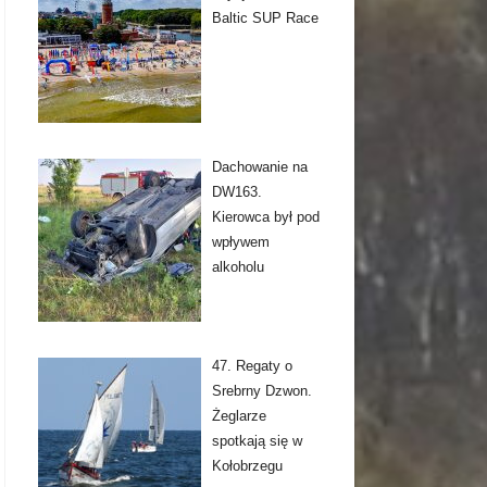
Baltic SUP Race
Dachowanie na
DW163.
Kierowca był pod
wpływem
alkoholu
47. Regaty o
Srebrny Dzwon.
Żeglarze
spotkają się w
Kołobrzegu