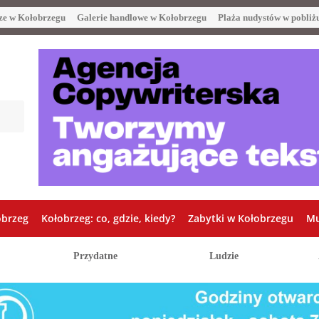
ze w Kołobrzegu
Galerie handlowe w Kołobrzegu
Plaża nudystów w pobliż
obrzeg
Kołobrzeg: co, gdzie, kiedy?
Zabytki w Kołobrzegu
Mu
Przydatne
Ludzie