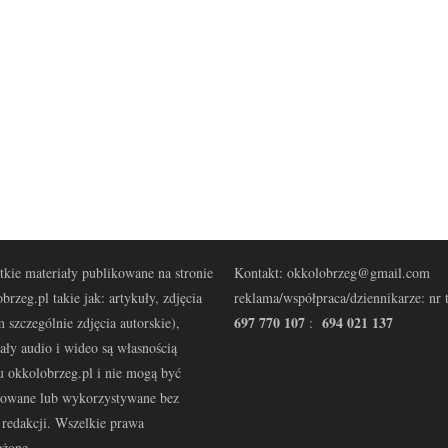
kie materiały publikowane na stronie
Kontakt: okkolobrzeg@gmail.com
brzeg.pl takie jak: artykuły, zdjęcia
reklama/współpraca/dziennikarze: nr t
697 770 107
694 021 137
 szczególnie zdjęcia autorskie),
:
ały audio i wideo są własnością
u okkolobrzeg.pl i nie mogą być
kowane lub wykorzystywane bez
redakcji. Wszelkie prawa
eżone.