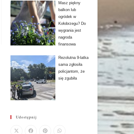
Masz piękny
balkon lub
ogródek w
Kołobrzegu? Do
wygrania jest
nagroda
finansowa
Rezolutna 9-latka
sama zgłosiła
policjantom, że
się zgubiła
Udostępnij