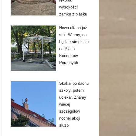
rekordu
wysokości
zamku z piasku
Nowa altana już
stoi. Wiemy, co
będzie się działo
na Placu
Koncertów
Porannych
Skakał po dachu
szkoły, potem
uciekał. Znamy
więcej
szczegółów
nocnej akcji
służb