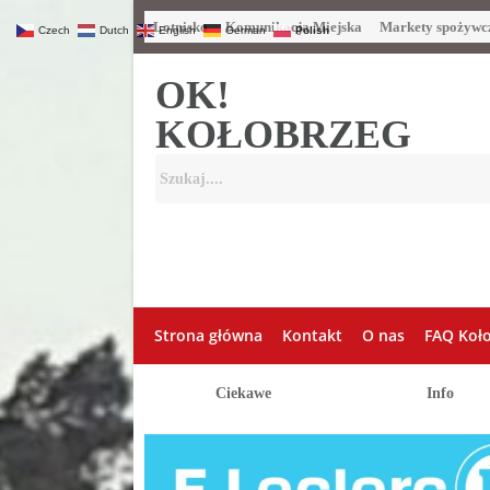
Lotnisko
Komunikacja Miejska
Markety spożywc
Czech
Dutch
English
German
Polish
OK!
KOŁOBRZEG
Strona główna
Kontakt
O nas
FAQ Koł
Ciekawe
Info