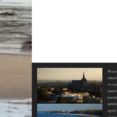
Wszyst
okkolo
(w tym
materi
portal
publi
zgody 
zastrz