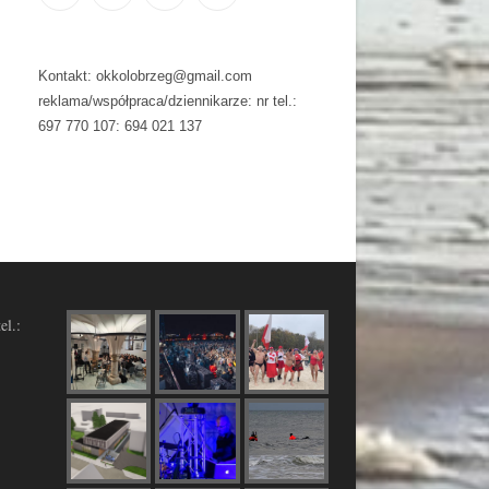
Kontakt: okkolobrzeg@gmail.com
reklama/współpraca/dziennikarze: nr tel.:
697 770 107: 694 021 137
el.: