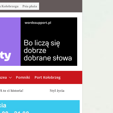
u Kołobrzegu
Psia plaża
zea
Pomniki
Port Kołobrzeg
A to ci historia!
Styl życia