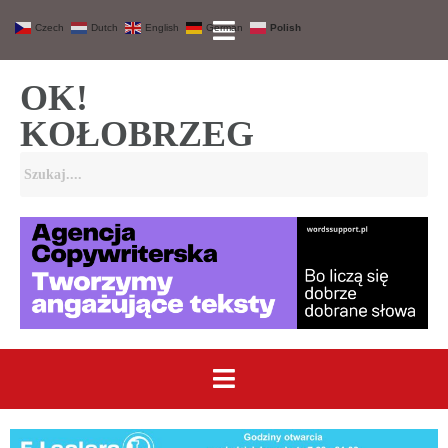
Czech
Dutch
English
German
Polish
OK!
KOŁOBRZEG