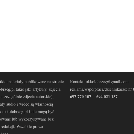
kie materiały publikowane na stronie
Kontakt: okkolobrzeg@gmail.com
brzeg.pl takie jak: artykuły, zdjęcia
reklama/współpraca/dziennikarze: nr t
697 770 107
694 021 137
 szczególnie zdjęcia autorskie),
:
ały audio i wideo są własnością
u okkolobrzeg.pl i nie mogą być
kowane lub wykorzystywane bez
redakcji. Wszelkie prawa
eżone.