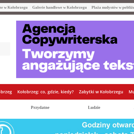
ze w Kołobrzegu
Galerie handlowe w Kołobrzegu
Plaża nudystów w pobliż
obrzeg
Kołobrzeg: co, gdzie, kiedy?
Zabytki w Kołobrzegu
Mu
Przydatne
Ludzie