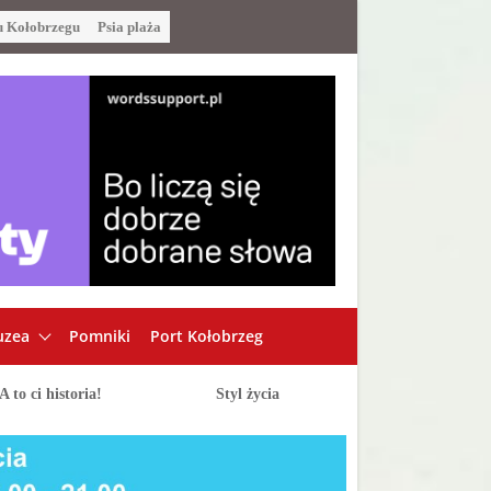
u Kołobrzegu
Psia plaża
zea
Pomniki
Port Kołobrzeg
A to ci historia!
Styl życia