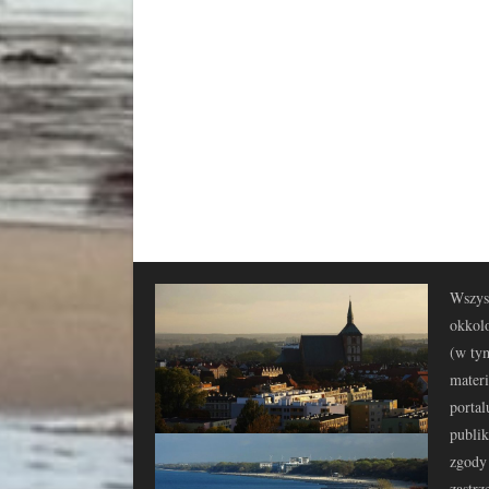
Wszyst
okkolo
(w tym
materi
portal
publi
zgody 
zastrz