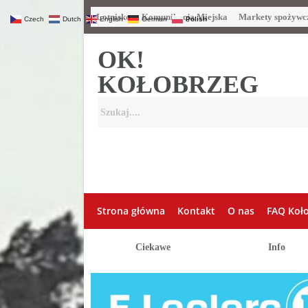
Lotnisko
Komunikacja Miejska
Markety spożywc
Czech
Dutch
English
German
Polish
OK!
KOŁOBRZEG
Strona główna
Kontakt
O nas
FAQ Koł
Ciekawe
Info