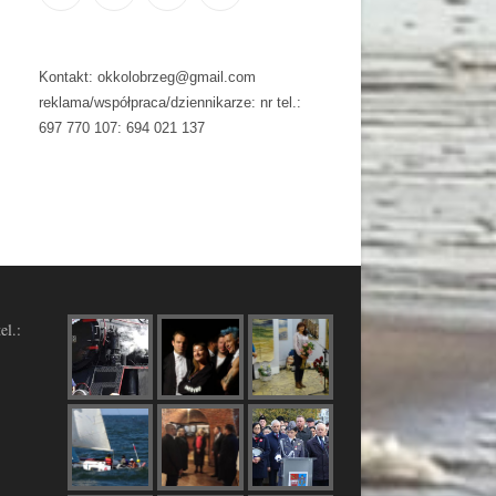
Kontakt: okkolobrzeg@gmail.com
reklama/współpraca/dziennikarze: nr tel.:
697 770 107: 694 021 137
el.: