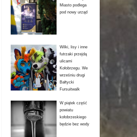
Miasto podlega
pod nowy urząd
Wilki, lisy i inne
futrzaki przejdą
ulicami
Kołobrzegu. We
wrześniu drugi
Bałtycki
Fursuitwalk
W piątek część
powiatu
kołobrzeskiego
będzie bez wody