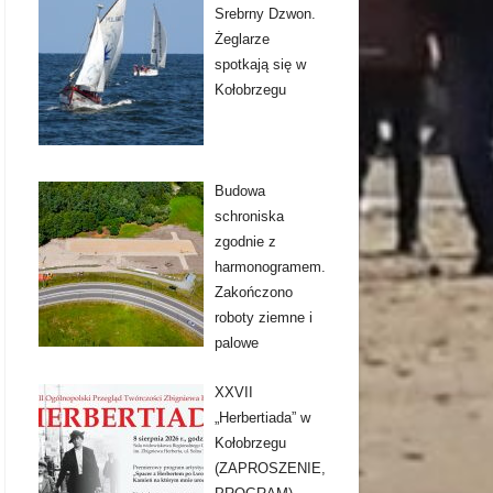
Srebrny Dzwon.
Żeglarze
spotkają się w
Kołobrzegu
Budowa
schroniska
zgodnie z
harmonogramem.
Zakończono
roboty ziemne i
palowe
XXVII
„Herbertiada” w
Kołobrzegu
(ZAPROSZENIE,