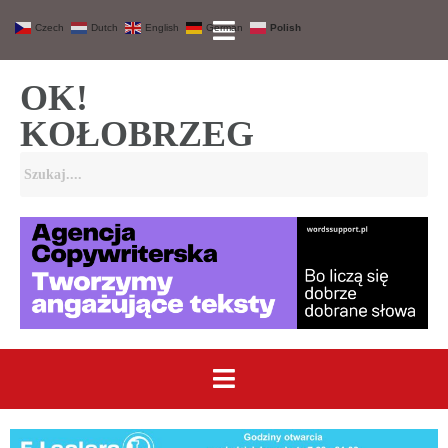
Czech
Dutch
English
German
Polish
OK!
KOŁOBRZEG