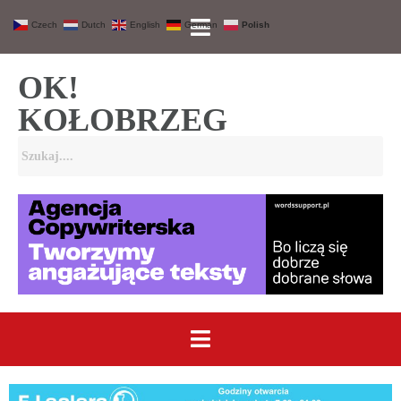
Czech
Dutch
English
German
Polish
OK!
KOŁOBRZEG