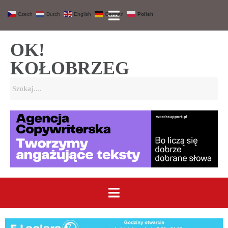
Czech
Dutch
English
German
Polish
OK!
KOŁOBRZEG