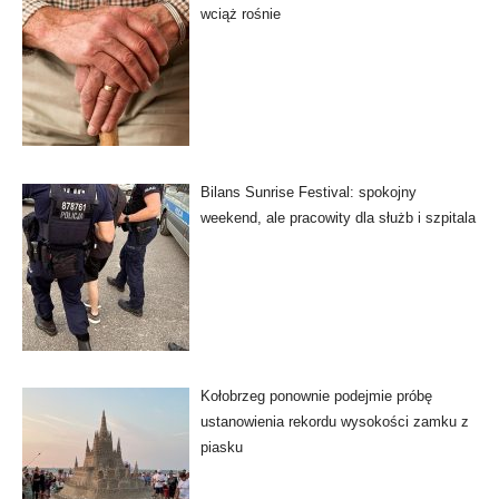
wciąż rośnie
Bilans Sunrise Festival: spokojny
weekend, ale pracowity dla służb i szpitala
Kołobrzeg ponownie podejmie próbę
ustanowienia rekordu wysokości zamku z
piasku