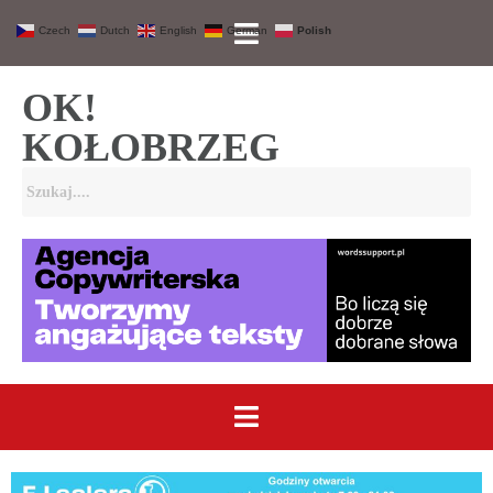
Czech
Dutch
English
German
Polish
OK!
KOŁOBRZEG