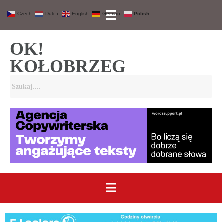
Czech
Dutch
English
German
Polish
OK!
KOŁOBRZEG