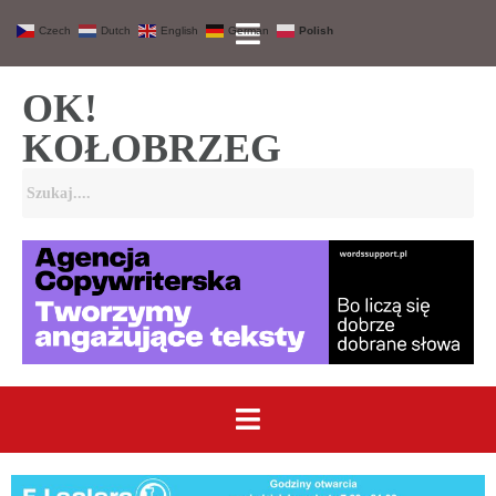
Czech
Dutch
English
German
Polish
OK!
KOŁOBRZEG