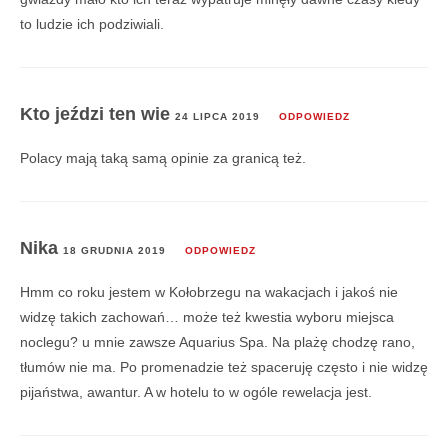
to ludzie ich podziwiali.
Kto jeździ ten wie
24 LIPCA 2019
ODPOWIEDZ
Polacy mają taką samą opinie za granicą też.
Nika
18 GRUDNIA 2019
ODPOWIEDZ
Hmm co roku jestem w Kołobrzegu na wakacjach i jakoś nie
widzę takich zachowań… może też kwestia wyboru miejsca
noclegu? u mnie zawsze Aquarius Spa. Na plażę chodzę rano,
tłumów nie ma. Po promenadzie też spaceruję często i nie widzę
pijaństwa, awantur. A w hotelu to w ogóle rewelacja jest.