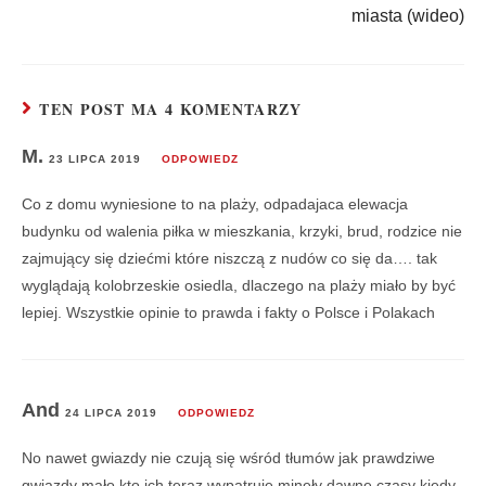
miasta (wideo)
TEN POST MA 4 KOMENTARZY
M.
23 LIPCA 2019
ODPOWIEDZ
Co z domu wyniesione to na plaży, odpadajaca elewacja
budynku od walenia piłka w mieszkania, krzyki, brud, rodzice nie
zajmujący się dziećmi które niszczą z nudów co się da…. tak
wyglądają kolobrzeskie osiedla, dlaczego na plaży miało by być
lepiej. Wszystkie opinie to prawda i fakty o Polsce i Polakach
And
24 LIPCA 2019
ODPOWIEDZ
No nawet gwiazdy nie czują się wśród tłumów jak prawdziwe
gwiazdy mało kto ich teraz wypatruje minęły dawne czasy kiedy