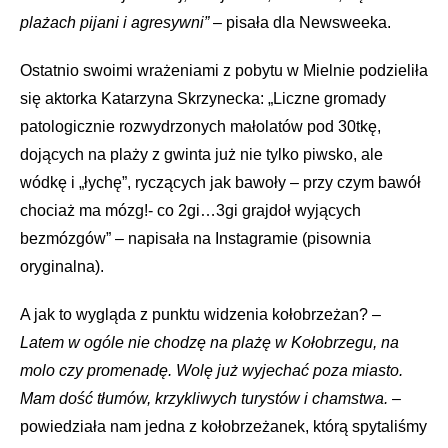
plażach pijani i agresywni”
– pisała dla Newsweeka.
Ostatnio swoimi wrażeniami z pobytu w Mielnie podzieliła
się aktorka Katarzyna Skrzynecka: „Liczne gromady
patologicznie rozwydrzonych małolatów pod 30tkę,
dojących na plaży z gwinta już nie tylko piwsko, ale
wódkę i „łychę”, ryczących jak bawoły – przy czym bawół
chociaż ma mózg!- co 2gi…3gi grajdoł wyjących
bezmózgów” – napisała na Instagramie (pisownia
oryginalna).
A jak to wygląda z punktu widzenia kołobrzeżan? –
Latem w ogóle nie chodzę na plażę w Kołobrzegu, na
molo czy promenadę. Wolę już wyjechać poza miasto.
Mam dość tłumów, krzykliwych turystów i chamstwa.
–
powiedziała nam jedna z kołobrzeżanek, którą spytaliśmy