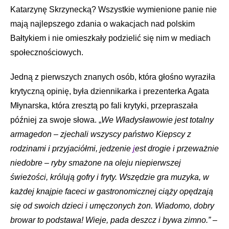
Katarzynę Skrzynecką? Wszystkie wymienione panie nie
mają najlepszego zdania o wakacjach nad polskim
Bałtykiem i nie omieszkały podzielić się nim w mediach
społecznościowych.
Jedną z pierwszych znanych osób, która głośno wyraziła
krytyczną opinię, była dziennikarka i prezenterka Agata
Młynarska, która zresztą po fali krytyki, przepraszała
później za swoje słowa. „
We Władysławowie jest totalny
armagedon – zjechali wszyscy państwo Kiepscy z
rodzinami i przyjaciółmi, jedzenie
j
est drogie i przeważnie
niedobre – ryby smażone na oleju niepierwszej
świeżości, królują gofry i fryty. Wszędzie gra muzyka, w
każdej knajpie faceci w gastronomicznej ciąży opędzają
się od swoich dzieci i umęczonych żon. Wiadomo, dobry
browar to podstawa! Wieje, pada deszcz i bywa zimno.” –