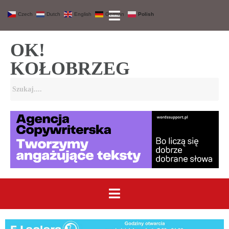
Czech
Dutch
English
German
Polish
OK!
KOŁOBRZEG