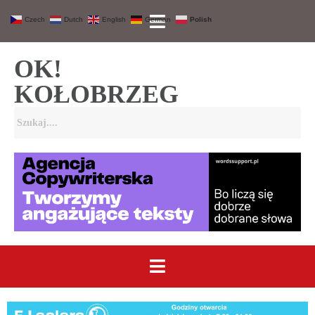
Czech
Dutch
English
German
Polish
OK!
KOŁOBRZEG