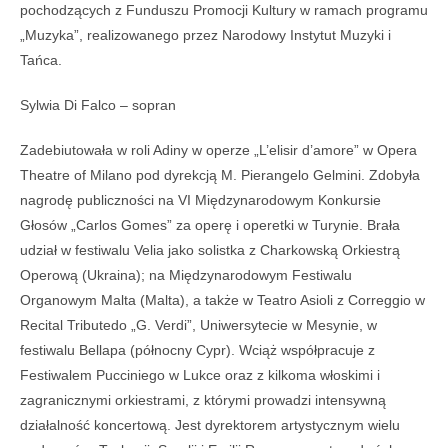
pochodzących z Funduszu Promocji Kultury w ramach programu
„Muzyka”, realizowanego przez Narodowy Instytut Muzyki i
Tańca.
Sylwia Di Falco – sopran
Zadebiutowała w roli Adiny w operze „L’elisir d’amore” w Opera
Theatre of Milano pod dyrekcją M. Pierangelo Gelmini. Zdobyła
nagrodę publiczności na VI Międzynarodowym Konkursie
Głosów „Carlos Gomes” za operę i operetki w Turynie. Brała
udział w festiwalu Velia jako solistka z Charkowską Orkiestrą
Operową (Ukraina); na Międzynarodowym Festiwalu
Organowym Malta (Malta), a także w Teatro Asioli z Correggio w
Recital Tributedo „G. Verdi”, Uniwersytecie w Mesynie, w
festiwalu Bellapa (północny Cypr). Wciąż współpracuje z
Festiwalem Pucciniego w Lukce oraz z kilkoma włoskimi i
zagranicznymi orkiestrami, z którymi prowadzi intensywną
działalność koncertową. Jest dyrektorem artystycznym wielu