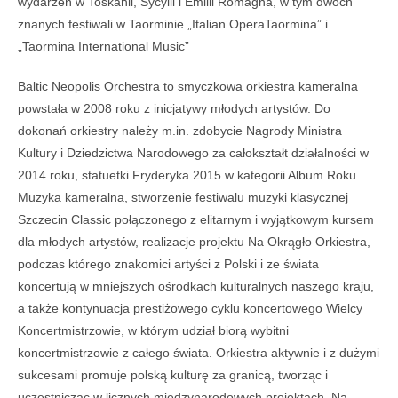
wydarzeń w Toskanii, Sycylii i Emilii Romagna, w tym dwóch
znanych festiwali w Taorminie „Italian OperaTaormina” i
„Taormina International Music”
Baltic Neopolis Orchestra to smyczkowa orkiestra kameralna
powstała w 2008 roku z inicjatywy młodych artystów. Do
dokonań orkiestry należy m.in. zdobycie Nagrody Ministra
Kultury i Dziedzictwa Narodowego za całokształt działalności w
2014 roku, statuetki Fryderyka 2015 w kategorii Album Roku
Muzyka kameralna, stworzenie festiwalu muzyki klasycznej
Szczecin Classic połączonego z elitarnym i wyjątkowym kursem
dla młodych artystów, realizacje projektu Na Okrągło Orkiestra,
podczas którego znakomici artyści z Polski i ze świata
koncertują w mniejszych ośrodkach kulturalnych naszego kraju,
a także kontynuacja prestiżowego cyklu koncertowego Wielcy
Koncertmistrzowie, w którym udział biorą wybitni
koncertmistrzowie z całego świata. Orkiestra aktywnie i z dużymi
sukcesami promuje polską kulturę za granicą, tworząc i
uczestnicząc w licznych międzynarodowych projektach. Na