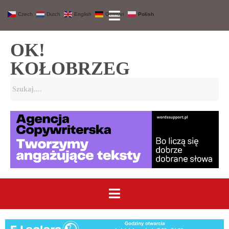
Czech
Dutch
English
German
Polish
OK!
KOŁOBRZEG