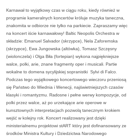
Karnawał to wyjątkowy czas w ciągu roku, kiedy również w
programie kameralnych koncertów króluje muzyka taneczna,
znakomita w odbiorze nie tylko na parkiecie. Zapraszamy więc
na koncert iście karnawałowy! Baltic Neopolis Orchestra w
składzie: Emanuel Salvador (skrzypce), Nela Zaforemska
(skrzypce), Ewa Jungowska (altówka), Tomasz Szczęsny
(wiolonczela) i Olga Biła (fortepian) wykona najpiękniejsze
walce, polki, arie, znane fragmenty oper i musicali. Partie
wokalne to domena sycylijskiej sopranistki Sylvi di Falco.
Podczas tego wyjątkowego koncertowego wieczoru przeniosą
się Państwo do Wiednia i Wenecji, najświetniejszych czasów
klasyki i romantyzmu. Radosne i pełne werwy kompozycje, od
polki przez walce, aż po urzekające arie operowe w
kunsztownych interpretacjach pozwolą tanecznym krokiem
wejść w kolejny rok. Koncert realizowany jest dzięki
ministerialnemu projektowi stART który jest dofinansowany ze
środków Ministra Kultury i Dziedzictwa Narodowego