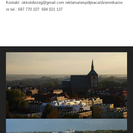
Kontakt: okkolobrzeg@gmail.com reklama/współpraca/dziennikarze:
nr tel.: 697 770 107: 694 021 137