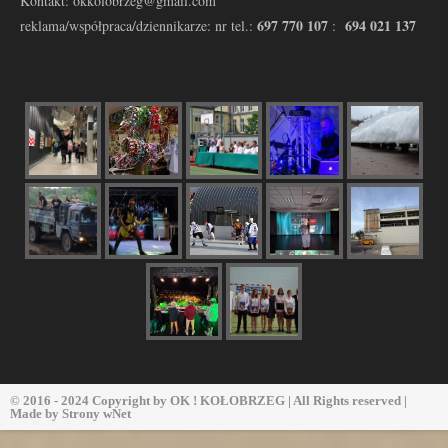
Kontakt: okkolobrzeg@gmail.com
697 770 107
694 021 137
reklama/współpraca/dziennikarze: nr tel.:
:
© 2016 - 2024 Copyright by
OK ! KOŁOBRZEG
| All Rights reserved |
Made by
Strony wNet