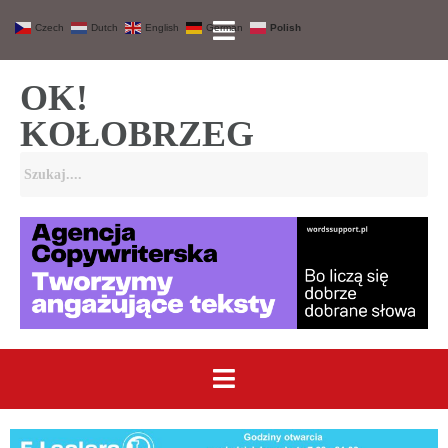
Czech
Dutch
English
German
Polish
OK!
KOŁOBRZEG