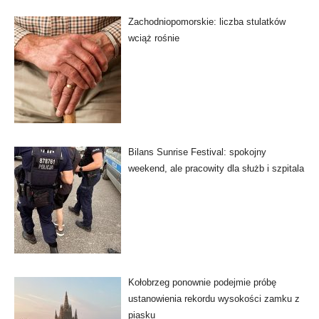
Zachodniopomorskie: liczba stulatków
wciąż rośnie
Bilans Sunrise Festival: spokojny
weekend, ale pracowity dla służb i szpitala
Kołobrzeg ponownie podejmie próbę
ustanowienia rekordu wysokości zamku z
piasku