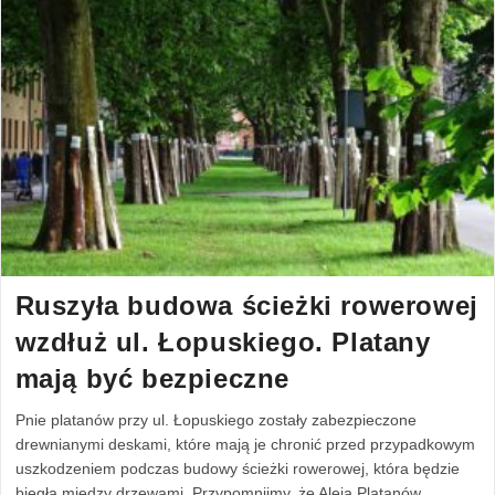
Ruszyła budowa ścieżki rowerowej
wzdłuż ul. Łopuskiego. Platany
mają być bezpieczne
Pnie platanów przy ul. Łopuskiego zostały zabezpieczone
drewnianymi deskami, które mają je chronić przed przypadkowym
uszkodzeniem podczas budowy ścieżki rowerowej, która będzie
biegła między drzewami. Przypomnijmy, że Aleja Platanów