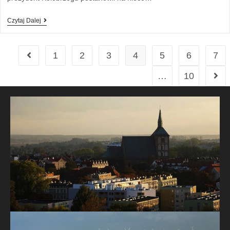
Czytaj Dalej
1
2
3
4
5
6
7
…
10