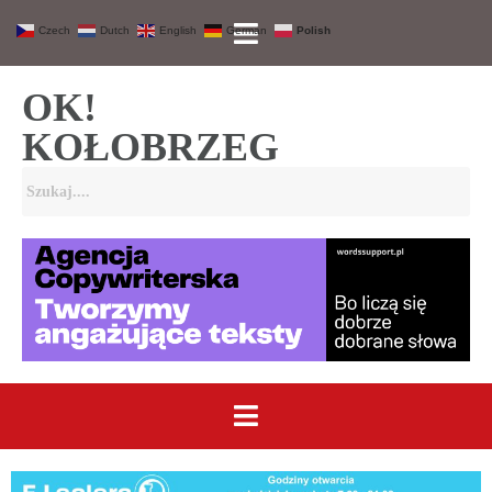
Czech
Dutch
English
German
Polish
OK!
KOŁOBRZEG