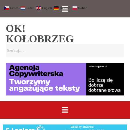
Czech
Dutch
English
German
Polish
OK!
KOŁOBRZEG