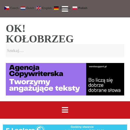
Czech
Dutch
English
German
Polish
OK!
KOŁOBRZEG