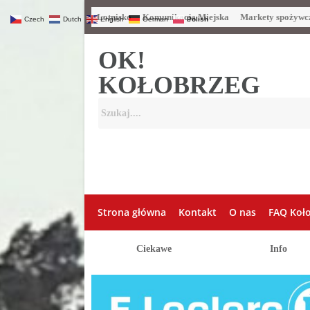
Lotnisko
Komunikacja Miejska
Markety spożywc
Czech
Dutch
English
German
Polish
OK!
KOŁOBRZEG
Strona główna
Kontakt
O nas
FAQ Koł
Ciekawe
Info