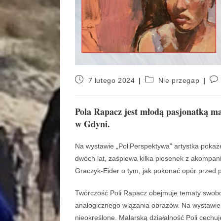
7 lutego 2024
Nie przegap
Pola Rapacz jest młodą pasjonatką ma
w Gdyni.
Na wystawie „PoliPerspektywa” artystka pokaże
dwóch lat, zaśpiewa kilka piosenek z akompa
Graczyk-Eider o tym, jak pokonać opór przed
Twórczość Poli Rapacz obejmuje tematy swobod
analogicznego wiązania obrazów. Na wystawie po
nieokreślone. Malarską działalność Poli cechuje 