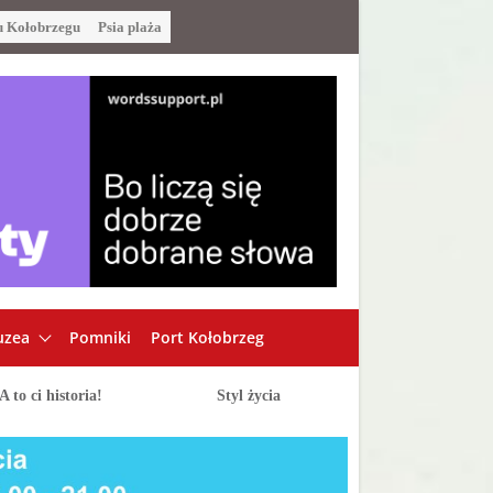
u Kołobrzegu
Psia plaża
zea
Pomniki
Port Kołobrzeg
A to ci historia!
Styl życia