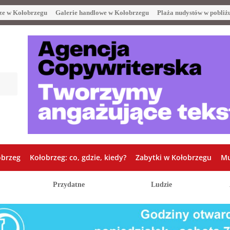
ze w Kołobrzegu
Galerie handlowe w Kołobrzegu
Plaża nudystów w pobliż
obrzeg
Kołobrzeg: co, gdzie, kiedy?
Zabytki w Kołobrzegu
Mu
Przydatne
Ludzie