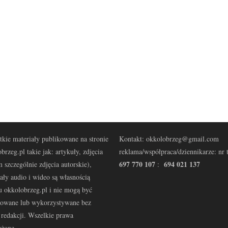
kie materiały publikowane na stronie
Kontakt: okkolobrzeg@gmail.com
brzeg.pl takie jak: artykuły, zdjęcia
reklama/współpraca/dziennikarze: nr t
697 770 107
694 021 137
 szczególnie zdjęcia autorskie),
:
ały audio i wideo są własnością
u okkolobrzeg.pl i nie mogą być
kowane lub wykorzystywane bez
redakcji. Wszelkie prawa
eżone.