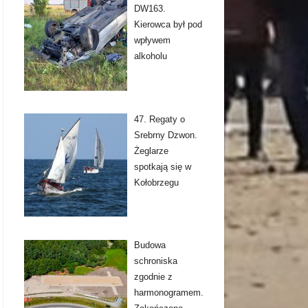
DW163.
Kierowca był pod
wpływem
alkoholu
47. Regaty o
Srebrny Dzwon.
Żeglarze
spotkają się w
Kołobrzegu
Budowa
schroniska
zgodnie z
harmonogramem.