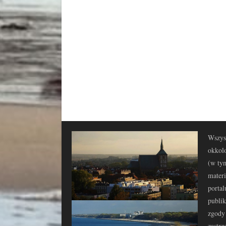
Wszyst
okkolo
(w tym
materi
portal
publi
zgody 
zastrz