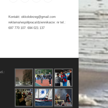
Kontakt: okkolobrzeg@gmail.com
reklama/współpraca/dziennikarze: nr tel.:
697 770 107: 694 021 137
el.: