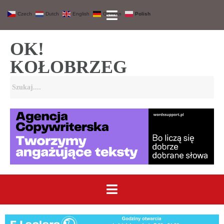
Czech
Dutch
English
German
Polish
OK!
KOŁOBRZEG