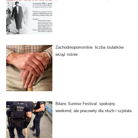
Zachodniopomorskie: liczba stulatków
wciąż rośnie
Bilans Sunrise Festival: spokojny
weekend, ale pracowity dla służb i szpitala