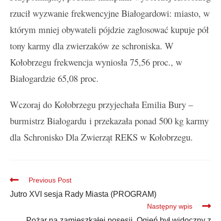
rzucił wyzwanie frekwencyjne Białogardowi: miasto, w
którym mniej obywateli pójdzie zagłosować kupuje pół
tony karmy dla zwierzaków ze schroniska. W
Kołobrzegu frekwencja wyniosła 75,56 proc., w
Białogardzie 65,08 proc.
Wczoraj do Kołobrzegu przyjechała
Emilia Bury –
burmistrz Białogardu
i przekazała ponad 500 kg karmy
dla
Schronisko Dla Zwierząt REKS w Kołobrzegu.
Previous Post
Jutro XVI sesja Rady Miasta (PROGRAM)
Następny wpis
Pożar na zamieszkałej posesji. Ogień był widoczny z