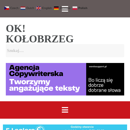
Czech
Dutch
English
German
Polish
OK!
KOŁOBRZEG